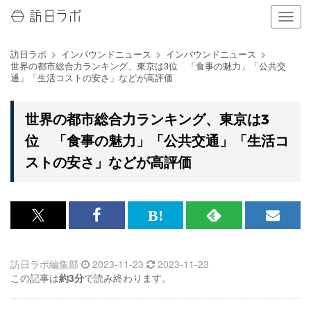
ナ
ビ
ゲ
訪日ラボ
インバウンドニュース
インバウンドニュース
ー
世界の都市総合力ランキング、東京は3位 「食事の魅力」「公共交
シ
通」「生活コストの安さ」などが高評価
ョ
ン
の
世界の都市総合力ランキング、東京は3
表
位 「食事の魅力」「公共交通」「生活コ
示
を
ストの安さ」などが高評価
切
り
替
え
x<br>
Facebook<br>
は
RSS
メ
る
で
で
て
で
ル
訪日ラボ編集部
2023-11-23
2023-11-23
記
記
な
記
マ
この記事は
約3分
で読み終わります。
事
事
ブ
事
ガ