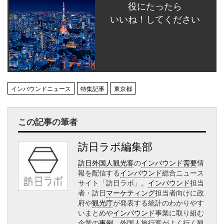
役にたったら
いいね！してください
インバウンドニュース
特集記事
東京都
この記事の筆者
訪日ラボ編集部
訪日外国人観光客
の
インバウンド需要
情
報を配信する
インバウンド
総合ニュース
サイト「訪日ラボ」。
インバウンド
担当
者・訪日
マーケティング
担当者向けに政
府や
観光庁
が発表する統計のわかりやす
いまとめや
インバウンド
事業に取り組む
企業の
事例
、外国人旅行客がよく行く観