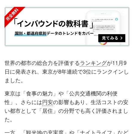
を
を
ッ
を
登
シ
シ
ク
購
録
ェ
ェ
マ
読
す
ア
ア
ー
す
る
す
す
ク
る
る
る
に
追
世界の都市の総合力を評価する
ランキング
が11月9
加
日に発表され、東京が8年連続で3位にランクインし
ました。
東京は「食事の魅力」や「公共交通機関の利便
性」、さらには
円安
の影響もあり、生活コストの安
い都市として「居住」の分野でも高く評価されまし
た。
一方、「観光地の充実度」や「
ナイトライフ
」など