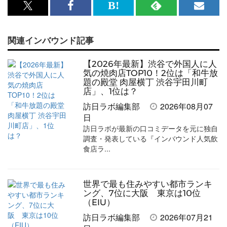
x<br>
Facebook<br>
は
RSS
メ
で
で
て
で
ル
関連インバウンド記事
記
記
な
記
マ
事
事
ブ
事
ガ
【2026年最新】渋谷で外国人に人
を
を
ッ
を
登
気の焼肉店TOP10！2位は「和牛放
題の殿堂 肉屋横丁 渋谷宇田川町
シ
シ
ク
購
録
店」、1位は？
ェ
ェ
マ
読
す
訪日ラボ編集部
2026年08月07
日
ア
ア
ー
す
る
訪日ラボが最新の口コミデータを元に独自
す
す
ク
る
調査・発表している『インバウンド人気飲
食店ラ...
る
る
に
追
加
世界で最も住みやすい都市ランキ
ング、7位に大阪 東京は10位
（EIU）
訪日ラボ編集部
2026年07月21