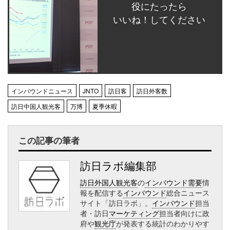
役にたったら
いいね！してください
インバウンドニュース
JNTO
訪日客
訪日外客数
訪日中国人観光客
万博
夏季休暇
この記事の筆者
訪日ラボ編集部
訪日外国人観光客
の
インバウンド需要
情
報を配信する
インバウンド
総合ニュース
サイト「訪日ラボ」。
インバウンド
担当
者・訪日
マーケティング
担当者向けに政
府や
観光庁
が発表する統計のわかりやす