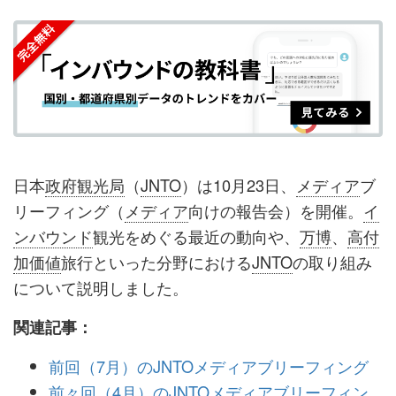
を
を
ッ
を
登
シ
シ
ク
購
録
ェ
ェ
マ
読
す
ア
ア
ー
す
る
す
す
ク
る
る
る
に
追
日本
政府観光局
（
JNTO
）は10月23日、
メディア
ブ
加
リーフィング（
メディア
向けの報告会）を開催。
イ
ンバウンド
観光をめぐる最近の動向や、
万博
、
高付
加価値
旅行といった分野における
JNTO
の取り組み
について説明しました。
関連記事：
前回（7月）のJNTOメディアブリーフィング
前々回（4月）のJNTOメディアブリーフィン