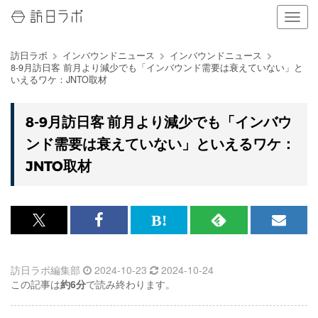
ナ
ビ
ゲ
訪日ラボ
インバウンドニュース
インバウンドニュース
ー
8-9月訪日客 前月より減少でも「インバウンド需要は衰えていない」と
シ
いえるワケ：JNTO取材
ョ
ン
の
8-9月訪日客 前月より減少でも「インバウ
表
ンド需要は衰えていない」といえるワケ：
示
を
JNTO取材
切
り
替
え
x<br>
Facebook<br>
は
RSS
メ
る
で
で
て
で
ル
訪日ラボ編集部
2024-10-23
2024-10-24
記
記
な
記
マ
この記事は
約6分
で読み終わります。
事
事
ブ
事
ガ