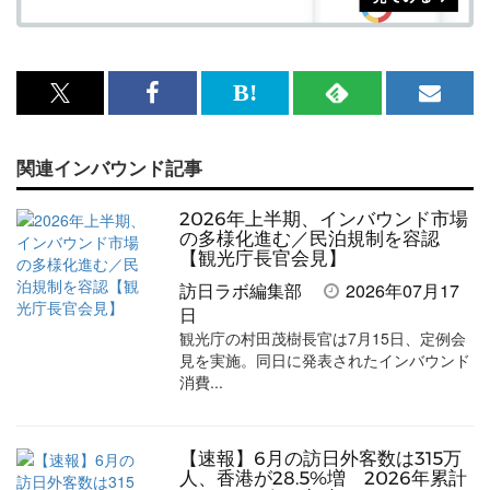
x<br>
Facebook<br>
は
RSS
メ
で
で
て
で
ル
関連インバウンド記事
記
記
な
記
マ
事
事
ブ
事
ガ
2026年上半期、インバウンド市場
を
を
ッ
を
登
の多様化進む／民泊規制を容認
【観光庁長官会見】
シ
シ
ク
購
録
訪日ラボ編集部
2026年07月17
ェ
ェ
マ
読
す
日
観光庁の村田茂樹長官は7月15日、定例会
ア
ア
ー
す
る
見を実施。同日に発表されたインバウンド
す
す
ク
る
消費...
る
る
に
追
【速報】6月の訪日外客数は315万
加
人、香港が28.5%増 2026年累計