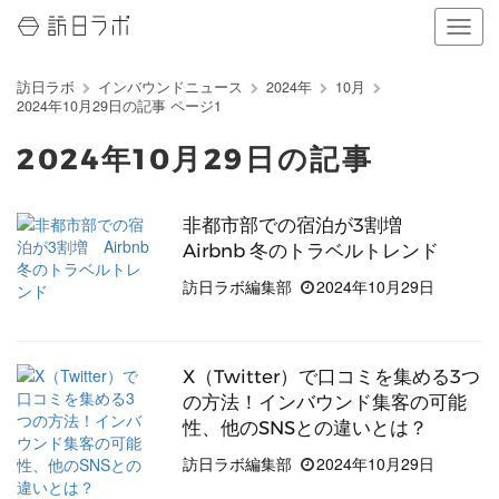
ナ
ビ
ゲ
訪日ラボ
インバウンドニュース
2024年
10月
ー
2024年10月29日の記事 ページ1
シ
ョ
2024年10月29日の記事
ン
の
表
非都市部での宿泊が3割増
示
Airbnb 冬のトラベルトレンド
を
切
訪日ラボ編集部
2024年10月29日
り
替
え
る
X（Twitter）で口コミを集める3つ
の方法！インバウンド集客の可能
性、他のSNSとの違いとは？
訪日ラボ編集部
2024年10月29日