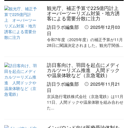
事
事
ブ
事
ガ
観光庁、補正予算で225億円計上
を
を
ッ
を
登
オーバーツーリズム対策・地方誘
客による需要分散に注力
シ
シ
ク
購
録
訪日ラボ編集部
2025年12月03
ェ
ェ
マ
読
す
日
令和7年度（2025年度）の補正予算が11月
ア
ア
ー
す
る
28日に閣議決定されました。観光庁関係...
す
す
ク
る
る
る
に
訪日客向け、羽田を起点にメディ
追
カルツーリズム推進 人間ドック
加
や温泉体験など（京急電鉄）
訪日ラボ編集部
2025年11月21
日
京浜急行電鉄株式会社（京急電鉄）は11月
11日、人間ドックや温泉体験を組み合わせ
た...
インバウンド向け医療受診体制を