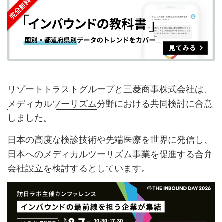
シ
シ
ク
購
録
ェ
ェ
マ
読
す
ア
ア
ー
す
る
す
す
ク
る
る
る
に
追
リゾートトラストグループと三菱商事株式会社は、
加
メディカルツーリズム
分野における共同検討に合意
しました。
日本の高度な検診技術や先端医療を世界に発信し、
日本への
メディカルツーリズム
事業を促進する合弁
会社設立を検討するとしています。