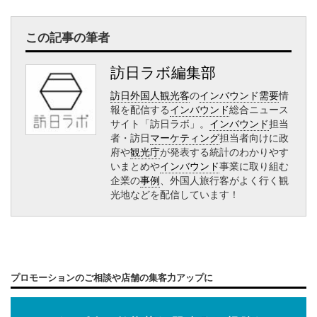
この記事の筆者
訪日ラボ編集部
訪日外国人観光客
の
インバウンド需要
情
報を配信する
インバウンド
総合ニュース
サイト「訪日ラボ」。
インバウンド
担当
者・訪日
マーケティング
担当者向けに政
府や
観光庁
が発表する統計のわかりやす
いまとめや
インバウンド
事業に取り組む
企業の
事例
、外国人旅行客がよく行く観
光地などを配信しています！
プロモーションのご相談や店舗の集客力アップに