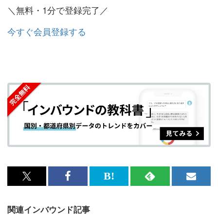
＼無料・1分で登録完了／
今すぐ会員登録する
x<br>
Facebook<br>
は
RSS
メ
で
で
て
で
ル
関連インバウンド記事
記
記
な
記
マ