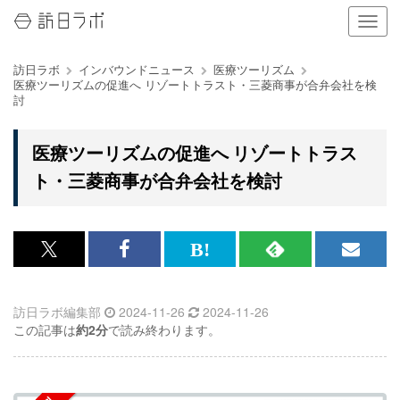
ナ
ビ
ゲ
訪日ラボ
インバウンドニュース
医療ツーリズム
ー
医療ツーリズムの促進へ リゾートトラスト・三菱商事が合弁会社を検
シ
討
ョ
ン
の
医療ツーリズムの促進へ リゾートトラス
表
ト・三菱商事が合弁会社を検討
示
を
切
り
替
x<br>
Facebook<br>
は
RSS
メ
え
で
で
て
で
ル
る
訪日ラボ編集部
2024-11-26
2024-11-26
記
記
な
記
マ
この記事は
約2分
で読み終わります。
事
事
ブ
事
ガ
を
を
ッ
を
登