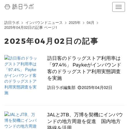
ナ
ビ
ゲ
訪日ラボ
インバウンドニュース
2025年
04月
ー
2025年04月02日の記事 ページ1
シ
ョ
2025年04月02日の記事
ン
の
表
訪日客のドラッグストア利用率は
示
「97.4%」 Paykeがインバウンド
を
切
客のドラッグストア利用実態調査
り
を実施
替
訪日ラボ編集部
2025年04月02日
え
る
JALとJTB、万博を契機にインバウ
ンドの地方周遊を促進 国内地方
路線を活用