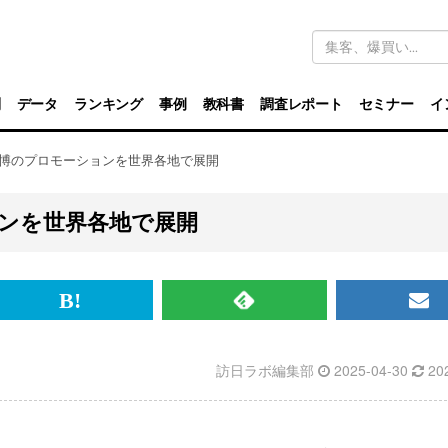
キ
ー
ワ
ー
ド
別
データ
ランキング
事例
教科書
調査レポート
セミナー
イ
検
索
阪万博のプロモーションを世界各地で展開
ョンを世界各地で展開
br>
は
RSS
メ
て
で
ル
訪日ラボ編集部
2025-04-30
20
な
記
マ
ブ
事
ガ
ッ
を
登