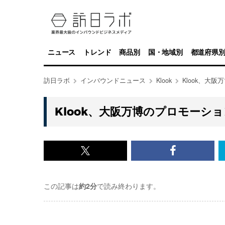
ニュース
トレンド
商品別
国・地域別
都道府県
訪日ラボ
インバウンドニュース
Klook
Klook、大
Klook、大阪万博のプロモーシ
x<br>
Facebook<
で
で
この記事は
約2分
で読み終わります。
記
記
事
事
を
を