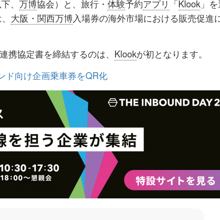
以下、
万博
協会）と、旅行・
体験
予約
アプリ
「
Klook
」を
ク
購
録
は、
大阪・関西万博
入場券の海外市場における販売促進
マ
読
す
ー
す
る
連携協定書を締結するのは、
Klook
が初となります。
ク
る
に
ウンド向け企画乗車券をQR化
追
加