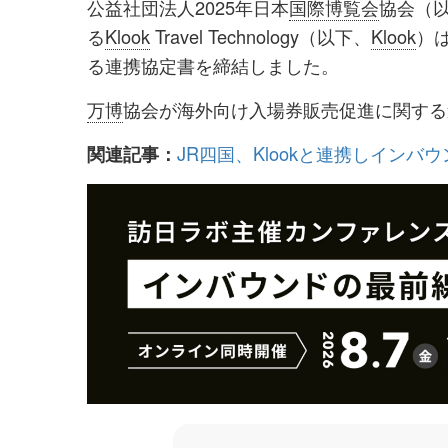
公益社団法人2025年日本
国際博覧会
協会（
シ
シ
る
Klook
Travel Technology（以下、
Klook
）
ェ
ェ
る連携協定書を締結しました。
ア
ア
万博
協会が海外向け入場券販売促進に関する
す
す
る
る
JR四国、Klookと連携しインバ
関連記事：