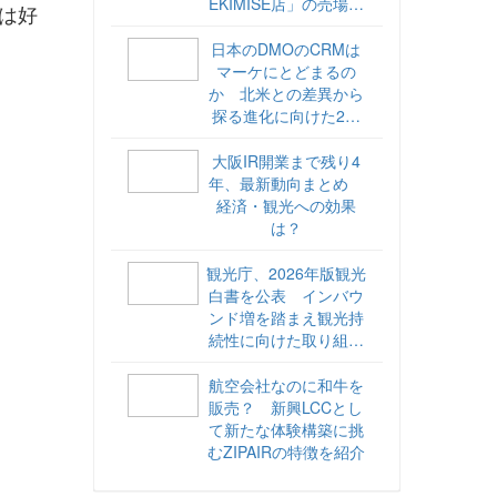
EKIMISE店」の売場づ
ては好
くりをレポート
日本のDMOのCRMは
マーケにとどまるの
か 北米との差異から
探る進化に向けた2ス
テップ【ココが違う！
海外DMOのリアル
大阪IR開業まで残り4
vol.6】
年、最新動向まとめ
経済・観光への効果
は？
観光庁、2026年版観光
白書を公表 インバウ
ンド増を踏まえ観光持
続性に向けた取り組み
や旅客税の使途を明記
航空会社なのに和牛を
販売？ 新興LCCとし
て新たな体験構築に挑
むZIPAIRの特徴を紹介