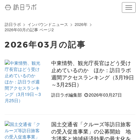
ナ
ビ
ゲ
訪日ラボ
インバウンドニュース
2026年
ー
2026年03月の記事 ページ2
シ
ョ
2026年03月の記事
ン
の
表
中東情勢、観光庁長官はどう受け
示
止めているのか ほか：訪日ラボ
を
切
週間アクセスランキング（3月19日
り
～3月25日）
替
訪日ラボ編集部
2026年03月27日
え
る
国土交通省「クルーズ等訪日旅客
の受入促進事業」の公募開始 地
方誘客と地域経済効果の最大化を