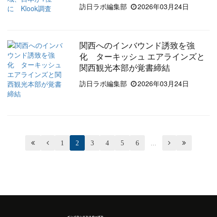
訪日ラボ編集部
2026年03月24日
関西へのインバウンド誘致を強
化 ターキッシュ エアラインズと
関西観光本部が覚書締結
訪日ラボ編集部
2026年03月24日


1
2
3
4
5
6
...

