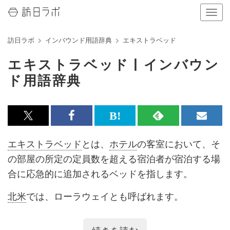
ナ
ビ
ゲ
訪日ラボ
インバウンド用語辞典
エキストラベッド
ー
シ
エキストラベッド | インバウン
ョ
ン
ド用語辞典
の
表
示
を
x<br>
Facebook<br>
は
RSS
メ
切
で
で
て
で
ル
り
エキストラベッド
とは、
ホテル
の客室において、そ
替
記
記
な
記
マ
の部屋の所定の定員数を超える宿泊者が宿泊する場
え
る
事
事
ブ
事
ガ
合に応急的に追加されるベッドを指します。
を
を
ッ
を
登
北米
では、ローラウェイとも呼ばれます。
シ
シ
ク
購
録
ェ
ェ
マ
読
す
また、ヨーロッパ方面では、特に赤ちゃん用の小さ