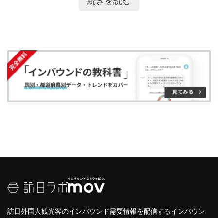
続きを読む
ア
ア
ー
す
る
いベッドをベビーコットと呼ぶこともあります。
す
す
ク
る
エキストラベッド
は追加
サービス
にあたるため、別
る
る
に
途料金が発生することがあります。
追
加えて、数に限りがある
サービス
であるため、予約
加
時に早めの手配リクエストを行う必要があります。
訪日外国人観光客のインバウンド需要情報を配信するインバウン