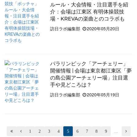
ルール・大会情報・注目選手を紹
介：会場は江東区 有明体操競技
場・KREVAの楽曲とのコラボも
訪日ラボ編集部
2020年05月20日
パラリンピック「アーチェリー」
開催情報 | 会場は東京都江東区「夢
の島公園アーチェリー場」注目選
手や見どころは？
訪日ラボ編集部
2020年05月19日


1
2
3
4
5
6
7
8
9
...
