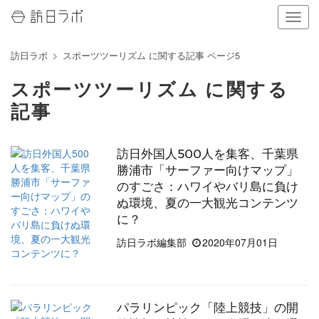
ナ
ビ
ゲ
訪日ラボ
スポーツツーリズム に関する記事 ページ5
ー
シ
スポーツツーリズム に関する
ョ
ン
記事
の
表
示
訪日外国人500人を集客、千葉県
を
勝浦市「サーファー向けマップ」
切
のすごさ：ハワイやバリ島に負け
り
ぬ環境、夏の一大観光コンテンツ
替
え
に？
る
訪日ラボ編集部
2020年07月01日
パラリンピック「陸上競技」の開