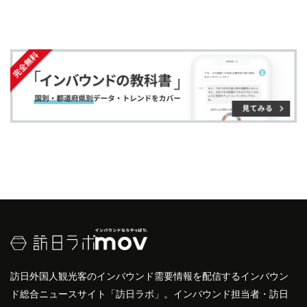
す
す
ク
る
アメリカ
、ヨーロッパ諸国から来ています。具体的
る
る
に
な訪問者数は年によって変動しますが、桜の季節に
追
は数万人規模の観光客が訪れることもあります。
加
人気のスポットとしては、天守閣や本丸、そして桜
のトンネルが挙げられます。特に、夜間のライトア
ップされた桜は、訪問者にとって忘れられない
体験
となります。
弘前城
は、歴史と
自然
の美が融合した
観光地として、
インバウンド
観光の重要な拠点とな
っています。
訪日外国人観光客のインバウンド需要情報を配信するインバウン
ド総合ニュースサイト「訪日ラボ」。インバウンド担当者・訪日