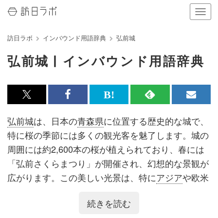
ナ
ビ
ゲ
訪日ラボ
インバウンド用語辞典
弘前城
ー
シ
弘前城 | インバウンド用語辞典
ョ
ン
の
表
x<br>
Facebook<br>
は
RSS
メ
示
を
で
で
て
で
ル
弘前城
は、日本の
青森県
に位置する歴史的な城で、
切
記
記
な
記
マ
り
特に桜の季節には多くの観光客を魅了します。城の
替
事
事
ブ
事
ガ
周囲には約2,600本の桜が植えられており、春には
え
る
を
を
ッ
を
登
「弘前さくらまつり」が開催され、幻想的な景観が
シ
シ
ク
購
録
広がります。この美しい光景は、特に
アジア
や欧米
ェ
ェ
マ
読
す
からの観光客に人気があります。
続きを読む
ア
ア
ー
す
る
訪れる外国人観光客の多くは、
中国
、
台湾
、
韓国
、