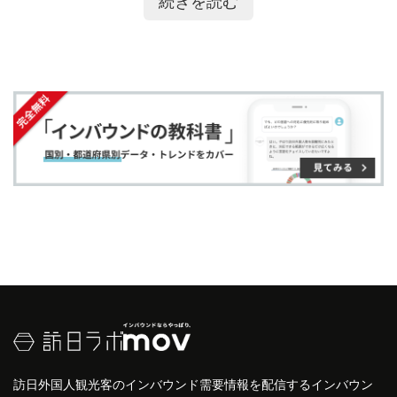
続きを読む
ます。城跡からは
桜島
を望むことができ、その絶景
ア
ア
ー
す
る
も訪問者を惹きつけます。人気のスポットとして
す
す
ク
る
は、城の周辺にある
鹿児島市
立美術館や、城山展望
る
る
に
台からの眺望が挙げられます。これらの場所は、歴
追
史と
自然
の美しさを同時に楽しめるため、多くの観
加
光客にとって魅力的な訪問先となっています。
訪日外国人観光客のインバウンド需要情報を配信するインバウン