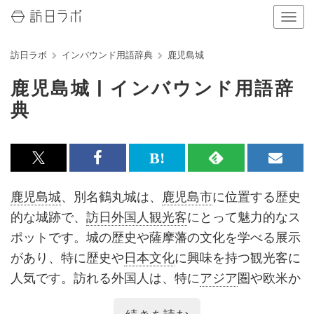
ナ
ビ
ゲ
訪日ラボ
インバウンド用語辞典
鹿児島城
ー
シ
鹿児島城 | インバウンド用語辞
ョ
ン
典
の
表
示
を
x<br>
Facebook<br>
は
RSS
メ
切
で
で
て
で
ル
り
鹿児島城
、別名鶴丸城は、
鹿児島市
に位置する歴史
替
記
記
な
記
マ
的な城跡で、
訪日外国人観光客
にとって魅力的なス
え
る
事
事
ブ
事
ガ
ポットです。城の歴史や薩摩藩の文化を学べる展示
を
を
ッ
を
登
があり、特に歴史や
日本文化
に興味を持つ観光客に
シ
シ
ク
購
録
人気です。訪れる外国人は、特に
アジア
圏や欧米か
ェ
ェ
マ
読
す
らの観光客が多く、年間数万人が訪れるとされてい