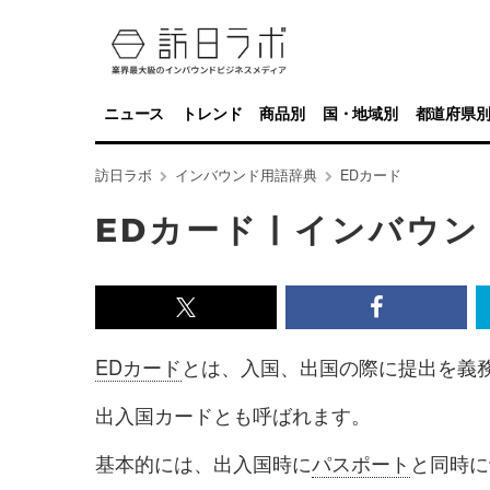
ニュース
トレンド
商品別
国・地域別
都道府県
訪日ラボ
インバウンド用語辞典
EDカード
EDカード | インバウ
x<br>
Facebook<
で
で
EDカード
とは、入国、出国の際に提出を義
記
記
出入国カードとも呼ばれます。
事
事
を
を
基本的には、出入国時に
パスポート
と同時に