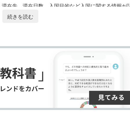
ク
購
録
、滞在先、滞在日数、入国目的など入国に関する情報が
マ
読
す
続きを読む
ー
す
る
ク
る
に
追
加