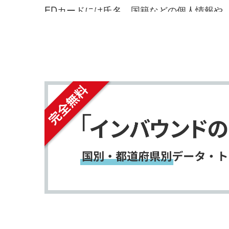
シ
シ
EDカード
には氏名、国籍などの個人情報や
ェ
ェ
れます。
ア
ア
す
す
る
る