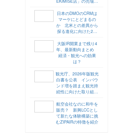
EKIMISE店」の売場づ
くりをレポート
日本のDMOのCRMは
マーケにとどまるの
か 北米との差異から
探る進化に向けた2ス
テップ【ココが違う！
海外DMOのリアル
大阪IR開業まで残り4
vol.6】
年、最新動向まとめ
経済・観光への効果
は？
観光庁、2026年版観光
白書を公表 インバウ
ンド増を踏まえ観光持
続性に向けた取り組み
や旅客税の使途を明記
航空会社なのに和牛を
販売？ 新興LCCとし
て新たな体験構築に挑
むZIPAIRの特徴を紹介