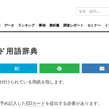
キ
ー
ワ
ー
ド
別
データ
ランキング
事例
教科書
調査レポート
セミナー
イ
検
索
ンド用語辞典
br>
は
RSS
メ
て
で
ル
務付けられている用紙を指します。
な
記
マ
ブ
事
ガ
ッ
を
登
予め記入した
EDカード
を提出する必要があります。