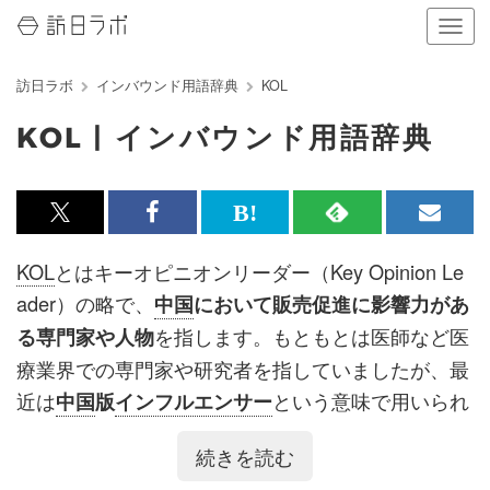
ナ
ビ
ゲ
訪日ラボ
インバウンド用語辞典
KOL
ー
シ
KOL | インバウンド用語辞典
ョ
ン
の
表
x<br>
Facebook<br>
は
RSS
メ
示
を
で
で
て
で
ル
KOL
とはキーオピニオンリーダー（Key Opinion Le
切
記
記
な
記
マ
り
ader）の略で、
中国
において販売促進に影響力があ
替
事
事
ブ
事
ガ
を指します。もともとは医師など医
る専門家や人物
え
る
を
を
ッ
を
登
療業界での専門家や研究者を指していましたが、最
シ
シ
ク
購
録
近は
という意味で用いられ
中国
版
インフルエンサー
ェ
ェ
マ
読
す
ることが多くなっています。
続きを読む
ア
ア
ー
す
る
インフルエンサー
が
SNS
での表現者であるのに対