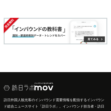
す
す
ク
る
し、
KOL
は特定分野での専門性が高く、
SNS
に限ら
る
る
に
ずその分野で世間的に信頼される人物だと言えま
追
す。また、
中国
人は企業の宣伝や広告よりも
口コミ
加
を信用する傾向にあり、
KOL
からの高い商品訴求力
により消費者の購買意欲を高めています。
訪日外国人
の集客に
KOL
を活用した
プロモーション
であり、効率の良い
マーケティング
をおこ
は効果的
なう上で重要な役割であるといえます。
詳しくはこちら
訪日外国人観光客のインバウンド需要情報を配信するインバウン
ド総合ニュースサイト「訪日ラボ」。インバウンド担当者・訪日