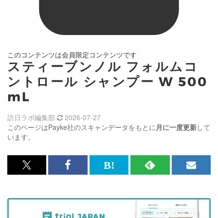
このコンテンツは会員限定コンテンツです
スティーブンノル フォルムコ
ントロール シャンプー W 500
mL
訪日ラボ編集部
2026-07-27
このページはPayke社のスキャンデータをもとに
月に一度更新
して
います。
x<br>
Facebook<br>
は
RSS
メ
で
で
て
で
ル
記
記
な
記
マ
事
事
ブ
事
ガ