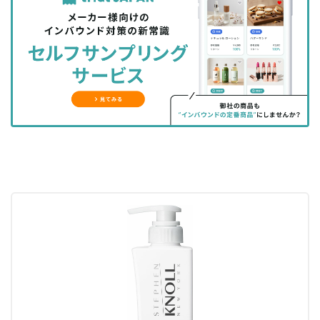
を
を
ッ
を
登
シ
シ
ク
購
録
ェ
ェ
マ
読
す
ア
ア
ー
す
る
す
す
ク
る
る
る
に
追
加