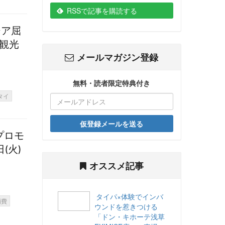
RSSで記事を購読する
ジア屈
の観光
メールマガジン登録
無料・読者限定特典付き
タイ
仮登録メールを送る
プロモ
(火)
オススメ記事
タイパ×体験でインバ
消費
ウンドを惹きつける
「ドン・キホーテ浅草