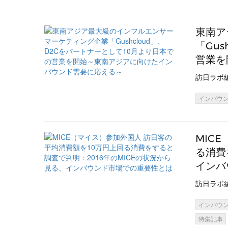
東南ア
「Gu
営業を
訪日ラボ
インバウ
MIC
る消費
インバ
訪日ラボ
インバウ
特集記事