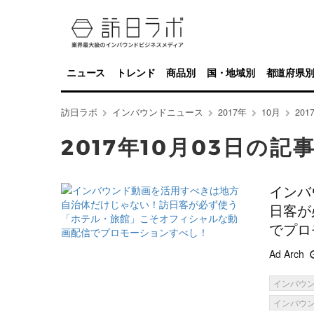
ニュース
トレンド
商品別
国・地域別
都道府県
訪日ラボ
インバウンドニュース
2017年
10月
20
2017年10月03日の記
インバ
日客が
でプロ
Ad Arch
インバウ
インバウ