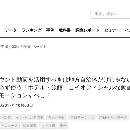
キ
ー
ワ
ー
ド
別
データ
ランキング
事例
教科書
調査レポート
セミナー
イ
検
索
17年10月03日の記事 ページ1
事
ウンド動画を活用すべきは地方自治体だけじゃな
必ず使う「ホテル・旅館」こそオフィシャルな動
モーションすべし！
2017年10月03日
ンド対策
インバウンド需要
多言語対応
プロモーション
訪日外国人観光客
ンドニュース
特集記事
コト消費
事例