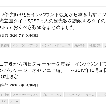
1.7倍 約6.3兆をインバウンド観光から稼ぎ出すア
光立国タイ：3,259万人の観光客を誘致するタイ
知っておくべき数値をまとめました
編集部
2017年10月03日
ンド消費
インバウンドデータ
インバウンドニュース
海外事例
特集記事
ニア圏から訪日スキーヤーを集客「インバウンド
ンパッケージ（オセアニア編）」～2017年10月31日
10社限定～
編集部
2017年10月03日
ンド対策
スポーツツーリズム
プロモーション
インバウンドニュース
コト
ラリア
スキー