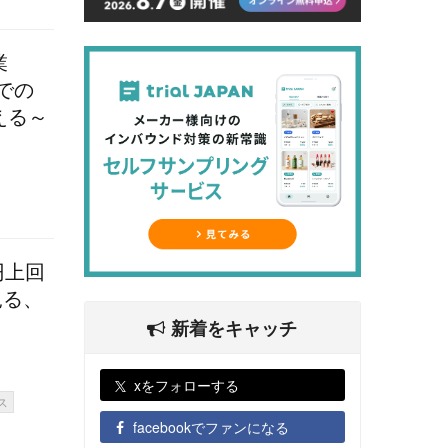
業
本での
える～
円上回
見る、
新着をキャッチ
xをフォローする
ス
facebookでファンになる