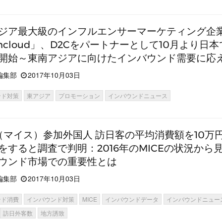
ジア最大級のインフルエンサーマーケティング企
shcloud」、D2Cをパートナーとして10月より日
開始～東南アジアに向けたインバウンド需要に応
編集部
2017年10月03日
ンド対策
東アジア
プロモーション
インバウンドニュース
E（マイス）参加外国人 訪日客の平均消費額を10万
をすると調査で判明：2016年のMICEの状況から
ウンド市場での重要性とは
編集部
2017年10月03日
ンド消費
インバウンド対策
MICE
インバウンドデータ
インバウンドニュー
訪日外客数
地方誘致