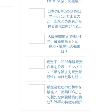
EKIMISE店」の売場づ
くりをレポート
日本のDMOのCRMは
マーケにとどまるの
か 北米との差異から
探る進化に向けた2ス
テップ【ココが違う！
海外DMOのリアル
大阪IR開業まで残り4
vol.6】
年、最新動向まとめ
経済・観光への効果
は？
観光庁、2026年版観光
白書を公表 インバウ
ンド増を踏まえ観光持
続性に向けた取り組み
や旅客税の使途を明記
航空会社なのに和牛を
販売？ 新興LCCとし
て新たな体験構築に挑
むZIPAIRの特徴を紹介