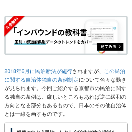
事
事
ブ
事
ガ
を
を
ッ
を
登
シ
シ
ク
購
録
ェ
ェ
マ
読
す
ア
ア
ー
す
る
す
す
ク
る
る
る
に
追
2018年6月に民泊新法が施行
されますが、
この民泊
加
に関する自治体独自の条例制定
について色々な動き
が見られます。今回ご紹介する京都市の民泊に関す
る独自の条例は、厳しいところもあれば逆に緩和の
方向となる部分もあるもので、日本のその他自治体
とは一線を画すものです。