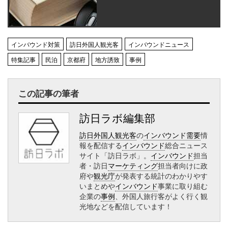
インバウンド対策
訪日外国人観光客
インバウンドニュース
特集記事
民泊
京都府
地方誘致
事例
この記事の筆者
訪日ラボ編集部
訪日外国人観光客
の
インバウンド需要
情
報を配信する
インバウンド
総合ニュース
サイト「訪日ラボ」。
インバウンド
担当
者・訪日
マーケティング
担当者向けに政
府や
観光庁
が発表する統計のわかりやす
いまとめや
インバウンド
事業に取り組む
企業の
事例
、外国人旅行客がよく行く観
光地などを配信しています！