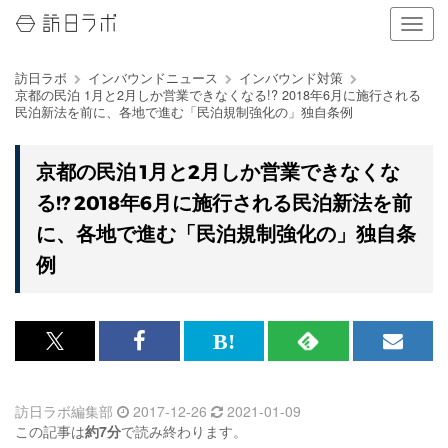
ナ
ビ
ゲ
訪日ラボ
インバウンドニュース
インバウンド対策
ー
京都の民泊 1月と2月しか営業できなくなる!? 2018年6月に施行される
シ
民泊新法を前に、各地で進む「民泊規制強化の」独自条例
ョ
ン
の
京都の民泊 1月と2月しか営業できなくな
表
る!? 2018年6月に施行される民泊新法を前
示
を
に、各地で進む「民泊規制強化の」独自条
切
例
り
替
え
る
x<br>
Facebook<br>
は
RSS
メ
で
で
て
で
ル
訪日ラボ編集部
2017-12-26
2021-01-09
記
記
な
記
マ
この記事は
約7分
で読み終わります。