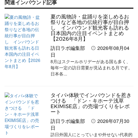
関連インバウンド記事
記
記
な
記
マ
事
事
ブ
事
ガ
夏の風物詩・盆踊りを楽しめるお
を
を
ッ
を
登
祭りなど各地の伝統行事が目白押
し インバウンド観光客も訪れる
シ
シ
ク
購
録
日本国内の注目イベントまとめ
【2026年8月】
ェ
ェ
マ
読
す
訪日ラボ編集部
2026年08月04
ア
ア
ー
す
る
日
す
す
ク
る
8月はスクールホリデーがある国も多く、
毎年一定の訪日需要が見込まれる月です。
る
る
に
日本各...
追
加
タイパ×体験でインバウンドを惹き
つける 「ドン・キホーテ浅草
EKIMISE店」の売場づくりをレポ
ート
訪日ラボ編集部
2026年07月30
日
訪日外国人にとっていまや外せない代表的