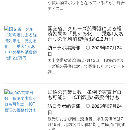
な買い物スポットとなっているのが、総合
ディス...
国交省、クルーズ船寄港による経
済効果を「見える化」 乗客1人あ
たりの平均消費額は約2.2万円
訪日ラボ編集部
2026年07月24
日
国土交通省港湾局は7月15日、18隻のクル
ーズ船の乗客に対して実施したアンケート
調...
民泊の営業日数、条例で実質ゼロ
も可能に ICT管理の義務付けも
訪日ラボ編集部
2026年07月24
日
観光庁および国土交通省、厚生労働省は7
月15日、地方公共団体に対して民泊に関す
る通...