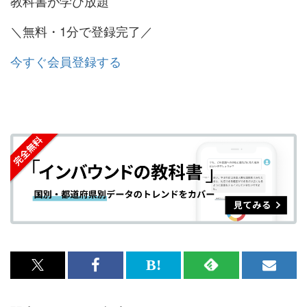
教科書が学び放題
＼無料・1分で登録完了／
今すぐ会員登録する
x<br>
Facebook<br>
は
RSS
メ
で
で
て
で
ル