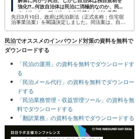
解禁に向かう民泊、しかし自治体は独自規制を
強化!?…何故自治体は民泊に消極的なのか、民泊
のメリット・デメリットを比較しながら考察
先日3月10日、政府は民泊新法（正式名称：住宅宿
泊事業法案）を閣議決定しました。同法案は、自役
やマンションの空き部屋を旅行者（主に訪日外国人
観光客）に有償で貸し出す「民泊」サービスに対
し、ある意味で規制、またある意味で緩和をするル
民泊
でオススメの
インバウンド対策
の資料を無料で
ールです。主な内容は、緩和今まで民泊を適法に運
営するには「旅館業法」の厳しいルールに則らねば
ダウンロードする
ならなかったのが、 各種手続き、申請をすることで
簡単に民泊を営業できる ようになる規制民泊の 年間
「民泊の運用」の資料を無料でダウンロードす
営業日数の上限が180日 になるといったもので、政
府は早ければ来年2018...
る
「民泊メール代行」の資料を無料でダウンロー
ドする
「民泊業務管理・収益管理ツール」の資料を無
料でダウンロードする
「翻訳業務」の資料を無料でダウンロードする