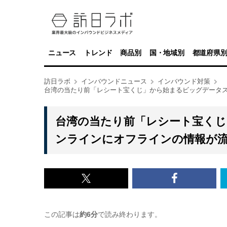
ニュース
トレンド
商品別
国・地域別
都道府県
訪日ラボ
インバウンドニュース
インバウンド対策
台湾の当たり前「レシート宝くじ」から始まるビッグデータ
台湾の当たり前「レシート宝く
ンラインにオフラインの情報が
x<br>
Facebook<
で
で
この記事は
約6分
で読み終わります。
記
記