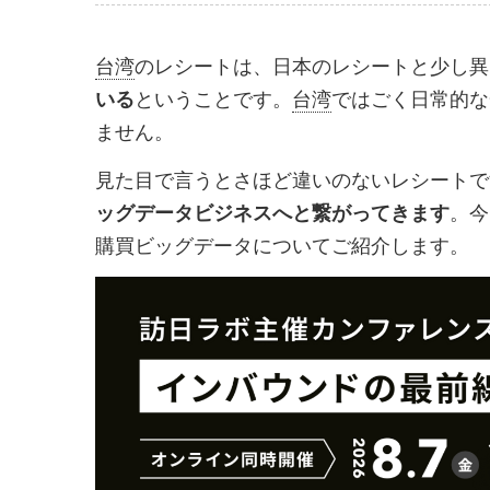
事
事
を
を
台湾
のレシートは、日本のレシートと少し異
シ
シ
ということです。
台湾
ではごく日常的な
いる
ェ
ェ
ません。
ア
ア
見た目で言うとさほど違いのないレシートで
す
す
。今
ッグデータビジネスへと繋がってきます
る
る
購買ビッグデータについてご紹介します。