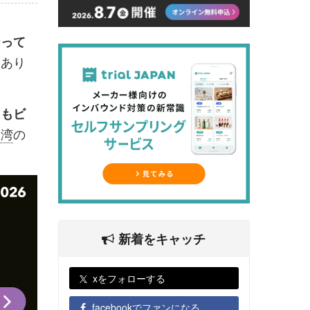
なって
はあり
にもビ
台湾
の
新着をキャッチ
xをフォローする
facebookでファンになる