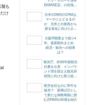
EKIMISE店」の売場づ
店舗も
くりをレポート
いだけ
日本のDMOのCRMは
マーケにとどまるの
か 北米との差異から
探る進化に向けた2ス
テップ【ココが違う！
海外DMOのリアル
大阪IR開業まで残り4
vol.6】
年、最新動向まとめ
経済・観光への効果
は？
観光庁、2026年版観光
白書を公表 インバウ
l
ンド増を踏まえ観光持
続性に向けた取り組み
や旅客税の使途を明記
航空会社なのに和牛を
販売？ 新興LCCとし
て新たな体験構築に挑
むZIPAIRの特徴を紹介