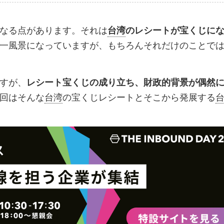
ブ
事
ガ
ッ
を
登
なる点があります。それは
台湾
のレシートが宝くじに
ク
購
録
一風景になっていますが、もちろんそれだけのことで
マ
読
す
ー
す
る
すが、
ク
る
レシート宝くじの成り立ち、財政的背景が偶然
回はそんな
台湾
の宝くじレシートとそこから発展する
に
追
加