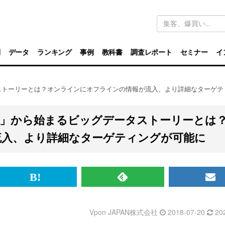
キ
ー
ワ
ー
ド
別
データ
ランキング
事例
教科書
調査レポート
セミナー
イ
検
索
ストーリーとは？オンラインにオフラインの情報が流入、より詳細なターゲテ
じ」から始まるビッグデータストーリーとは
流入、より詳細なターゲティングが可能に
br>
は
RSS
メ
て
で
ル
Vpon JAPAN株式会社
2018-07-20
20
な
記
マ