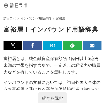
訪日ラボ
インバウンド用語辞典
富裕層
富裕層 | インバウンド用語辞典
x<br>
Facebook<br>
は
RSS
メ
で
で
て
で
ル
富裕層
とは、純金融資産保有額*が1億円以上5億円
記
記
な
記
マ
未満の世帯を指す言葉で、一定以上の経済力や購買
事
事
ブ
事
ガ
力などを有していることを意味します。
を
を
ッ
を
登
インバウンド
の文脈においては、
訪日外国人
全体の
シ
シ
ク
購
録
うち
富裕層
と呼ばれる
高付加価値
旅行者は約1％で
ェ
ェ
マ
読
す
すが、消費額は約14％を占めています。また大都市
続きを読む
ア
ア
ー
す
る
圏への訪問が多数を占めており、地方への誘客が課