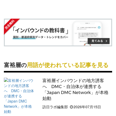
す
す
ク
る
題です。
る
る
に
地方創生
においても
富裕層
の誘致による経済効果は
追
高く、地域産業の活性化や文化・
自然
などの維持に
加
も寄与するため、
富裕層
向けの
プロモーション
対策
などの施策が求められます。
*純金融資産保有額……ある世帯が保有する金融資
産から負債を差し引いた額
富裕層の
用語が使われている記事を見る
<関連記事>
2024年に富裕層旅行市場が22兆円に 求める観光コ
富裕層インバウンドの地方誘客
へ DMC・自治体が連携する
ンテンツとは
「Japan DMC Network」が本格
始動
訪日ラボ編集部
2026年07月15日