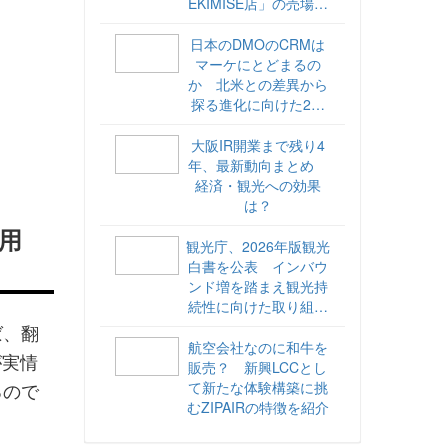
EKIMISE店」の売場づ
くりをレポート
日本のDMOのCRMは
マーケにとどまるの
か 北米との差異から
探る進化に向けた2ス
テップ【ココが違う！
海外DMOのリアル
大阪IR開業まで残り4
vol.6】
年、最新動向まとめ
経済・観光への効果
は？
用
観光庁、2026年版観光
白書を公表 インバウ
ンド増を踏まえ観光持
続性に向けた取り組み
や旅客税の使途を明記
ば、翻
航空会社なのに和牛を
が実情
販売？ 新興LCCとし
るので
て新たな体験構築に挑
むZIPAIRの特徴を紹介