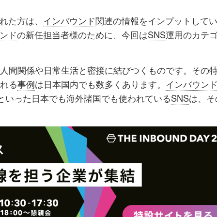
ッ
を
登
れた方は、
インバウンド
関連の情報をインプットして
ク
購
録
ンド
の新任担当者様のために、今回は
SNS
運用のカテ
マ
読
す
ー
す
る
人間関係や日常生活と密接に結びつくものです。その
ク
る
れる
事例
は日本国内でも数多くあります。
インバウン
に
といった日本でも海外諸国でも使われている
SNS
は、そ
追
加