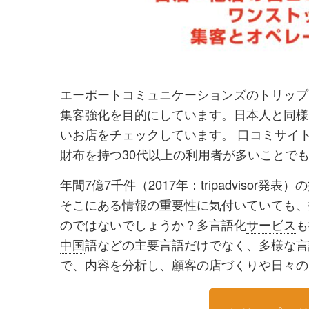
エーポートコミュニケーションズの
トリップ
集客強化を目的にしています。日本人と同様
いお店をチェックしています。
口コミサイ
財布を持つ30代以上の利用者が多いことで
年間7億7千件（2017年：tripadvisor
そこにある情報の重要性に気付いていても、
のではないでしょうか？多言語化
サービス
も
中国
語などの主要言語だけでなく、多様な言
で、内容を分析し、顧客の店づくりや日々の