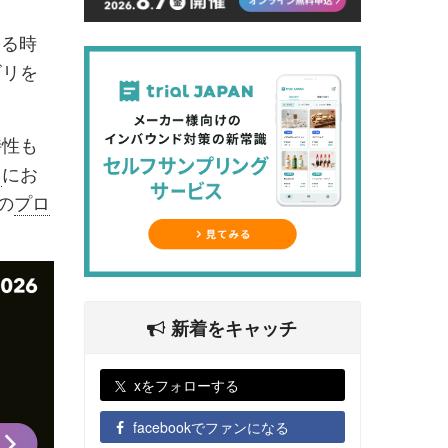
いる時
ゴリを
特性も
ド
にお
の
プロ
新着をキャッチ
xをフォローする
facebookでファンになる