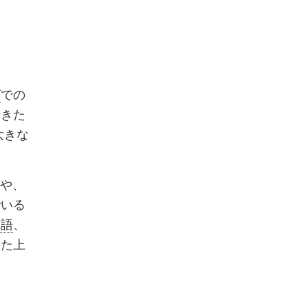
グ
での
行きた
大きな
や、
でいる
英語
、
した上