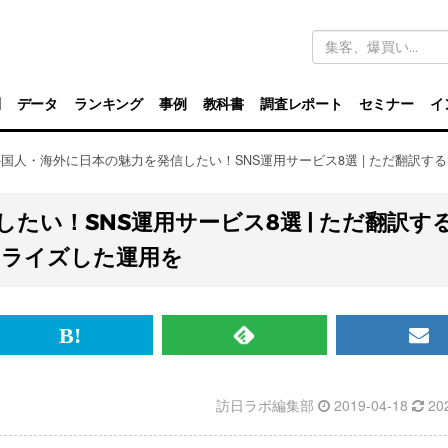
キ
ー
ワ
ー
ド
別
データ
ランキング
事例
教科書
調査レポート
セミナー
イ
検
索
外国人・海外に日本の魅力を発信したい！SNS運用サービス8選 | ただ翻訳
たい！SNS運用サービス8選 | ただ翻訳す
カライズした運用を
br>
は
RSS
メ
て
で
ル
訪日ラボ編集部
2019-04-18
20
な
記
マ
ブ
事
ガ