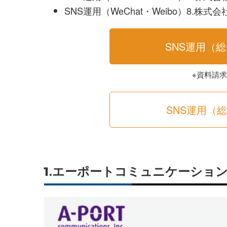
SNS運用（WeChat・Weibo）8.株
SNS運用（
※資料請
SNS運用（
1.エーポートコミュニケーション