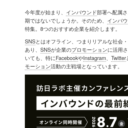
を
を
今年度が始まり、
インバウンド
部署へ配属さ
シ
シ
期ではないでしょうか。そのため、
インバウ
ェ
ェ
特集。8つのおすすめ企業を紹介します。
ア
ア
SNS
とはオフライン、つまりリアルな社会・
す
す
あり、
SNS
が企業の
プロモーション
に活用さ
る
る
いても、特に
Facebook
や
Instagram
、
Twitter
モーション
活動の主戦場となっています。