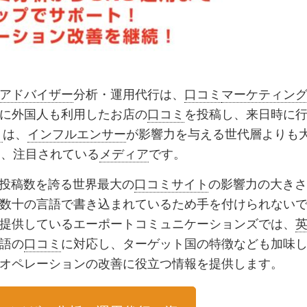
アドバイザー
分析・運用代行は、
口コミ
マーケティン
に外国人も利用したお店の
口コミ
を投稿し、来日時に
ト
は、
インフルエンサー
が影響力を与える世代層よりも
も、注目されている
メディア
です。
発表）の投稿数を誇る世界最大の
口コミサイト
の影響力の大きさ
数十の言語で書き込まれているため手を付けられない
提供しているエーポートコミュニケーションズでは、
語の
口コミ
に対応し、ターゲット国の特徴なども加味
オペレーションの改善に役立つ情報を提供します。