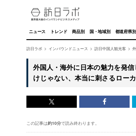
ニュース
トレンド
商品別
国・地域別
都道府県
訪日ラボ
インバウンドニュース
訪日中国人観光客
外国人・海外に日本の魅力を発信し
けじゃない、本当に刺さるロー
x<br>
Facebook<
で
で
この記事は
約10分
で読み終わります。
記
記
事
事