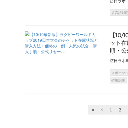
訪日ラボ
多言語対
【10
ット在
順・公
訪日ラボ
スポーツ
特集記事


1
2