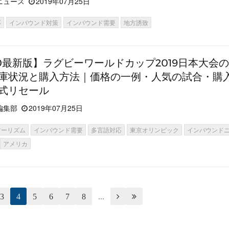
ニュース
2019年07月25日
応
インバウンド対策
インバウンド需要
地方誘致
/10最新版】ラグビーワールドカップ2019日本大会
庫状況と購入方法｜価格の一例・人気の試合・購
式リセール
編集部
2019年07月25日
ツーリズム
インバウンド需要
多言語対応
東京オリンピック
インバウンド
アメリカ
3
4
5
6
7
8
...

