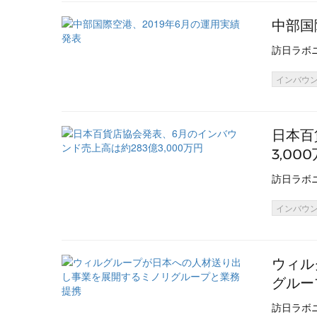
中部国
訪日ラボ
インバウ
日本百
3,00
訪日ラボ
インバウ
ウィル
グルー
訪日ラボ