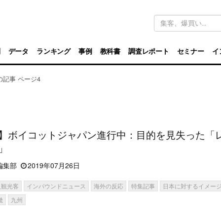
キ
ー
ワ
ー
ド
別
データ
ランキング
事例
教科書
調査レポート
セミナー
イ
検
索
月の記事 ページ4
】ボイコットジャパン進行中：目的を見失った「
」
編集部
2019年07月26日
人観光客
インバウンドニュース
海外の反応
特集記事
日本に対するイメー
畿
九州