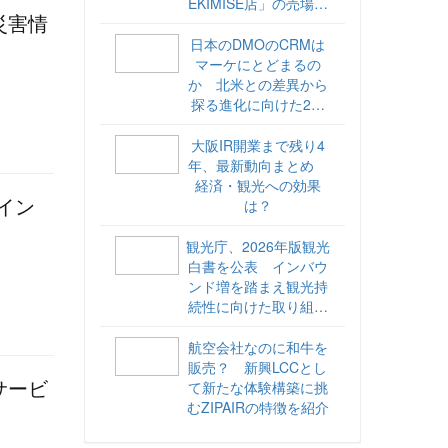
EKIMISE店」の売場づ
災害情
くりをレポート
日本のDMOのCRMは
マーケにとどまるの
か 北米との差異から
探る進化に向けた2ス
テップ【ココが違う！
海外DMOのリアル
大阪IR開業まで残り4
vol.6】
年、最新動向まとめ
経済・観光への効果
イン
は？
観光庁、2026年版観光
白書を公表 インバウ
ンド増を踏まえ観光持
続性に向けた取り組み
や旅客税の使途を明記
航空会社なのに和牛を
販売？ 新興LCCとし
て新たな体験構築に挑
サービ
むZIPAIRの特徴を紹介