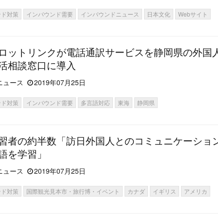
ンド対策
インバウンド需要
インバウンドニュース
日本文化
Webサイト
ロットリンクが電話通訳サービスを静岡県の外国
活相談窓口に導入
ニュース
2019年07月25日
ンド対策
インバウンド需要
多言語対応
東海
静岡県
習者の約半数「訪日外国人とのコミュニケーショ
語を学習」
ニュース
2019年07月25日
ンド対策
国際観光見本市・旅行博・イベント
カナダ
イギリス
アメリカ