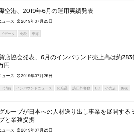
際空港、2019年6月の運用実績発表
ニュース
2019年07月25日
ンドデータ
免税
東海
貨店協会発表、6月のインバウンド売上高は約283
0万円
ニュース
2019年07月25日
ンド消費
インバウンドニュース
化粧品
訪日外客数
EC
小売店
免税
グループが日本への人材送り出し事業を展開する
プと業務提携
ニュース
2019年07月25日