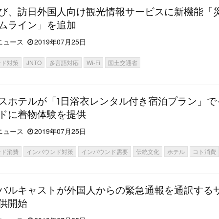
び、訪日外国人向け観光情報サービスに新機能「
ムライン」を追加
ニュース
2019年07月25日
ンド対策
JNTO
多言語対応
Wi-Fi
国土交通省
スホテルが「1日浴衣レンタル付き宿泊プラン」で
ドに着物体験を提供
ニュース
2019年07月25日
ンド消費
インバウンド対策
インバウンド需要
伝統文化
ホテル
コト消費
バルキャストが外国人からの緊急通報を通訳する
供開始