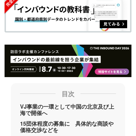
ェ
ェ
マ
読
す
ア
ア
ー
す
る
す
す
ク
る
る
る
に
追
加
目次
VJ事業の一環として中国の北京及び上
海で開催へ
15団体程度の募集に 具体的な商談や
価格交渉などを