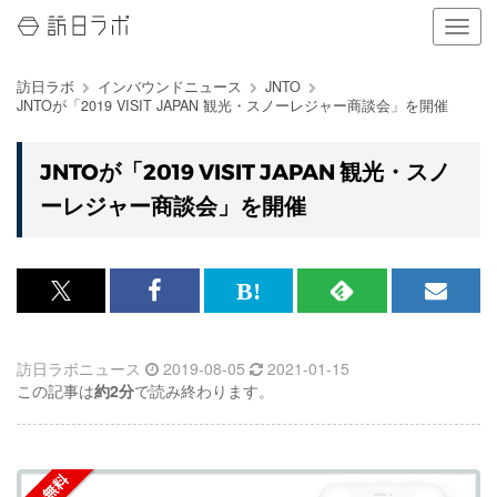
ナ
ビ
ゲ
訪日ラボ
インバウンドニュース
JNTO
ー
JNTOが「2019 VISIT JAPAN 観光・スノーレジャー商談会」を開催
シ
ョ
ン
JNTOが「2019 VISIT JAPAN 観光・スノ
の
ーレジャー商談会」を開催
表
示
を
切
り
x<br>
Facebook<br>
は
RSS
メ
替
で
で
て
で
ル
え
る
訪日ラボニュース
2019-08-05
2021-01-15
記
記
な
記
マ
この記事は
約2分
で読み終わります。
事
事
ブ
事
ガ
を
を
ッ
を
登
シ
シ
ク
購
録