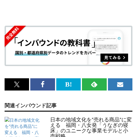
x<br>
Facebook<br>
は
RSS
メ
で
で
て
で
ル
関連インバウンド記事
記
記
な
記
マ
事
事
ブ
事
ガ
日本の地域文化を"売れる商品"に変
を
を
ッ
を
登
える 福岡・八女発「うなぎの寝
床」のユニークな事業モデルと小
シ
シ
ク
購
録
売戦略