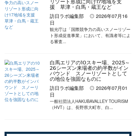
リゾート形成に向け17地域を支
援 草津・白馬・蔵王など
訪日ラボ編集部
2026年07月16
日
観光庁は「国際競争力の高いスノーリゾー
ト形成促進事業」において、有識者等によ
る審査...
白馬エリアの10スキー場、2025～
26シーズン来場者の約半数がイン
バウンド スノーリゾートとして
の地位を強固なものに
訪日ラボ編集部
2026年07月01
日
一般社団法人HAKUBAVALLEY TOURISM
（HVT）は、長野県大町市、白...