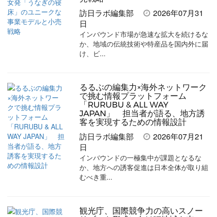
ェ
ェ
マ
読
す
訪日ラボ編集部
2026年07月31
日
ア
ア
ー
す
る
インバウンド市場が急速な拡大を続けるな
す
す
ク
る
か、地域の伝統技術や特産品を国内外に届
け、ビ...
る
る
に
追
加
るるぶの編集力×海外ネットワーク
で挑む情報プラットフォーム
「RURUBU & ALL WAY
JAPAN」 担当者が語る、地方誘
客を実現するための情報設計
訪日ラボ編集部
2026年07月21
日
インバウンドの一極集中が課題となるな
か、地方への誘客促進は日本全体が取り組
むべき重...
観光庁、国際競争力の高いスノー