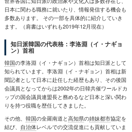
世界各国に知日派の政治家や文化人は多数存在し、
日本に関わる職務に就いたり、情報発信する機会も
多数あります。 その一部を具体的に紹介していき
ます。（肩書はいずれも2019年12月現在）
知日派韓国の代表格：李洛淵（イ・ナギョ
ン）首相
韓国
の李洛淵（イ・ナギョン）首相は知日派として
知られています。李洛淵（イ・ナギョン）首相は新
聞記者として日本に赴任した経歴もあり、その後国
会議員となってからは2002年の日韓共催ワールドカ
ップの国会議員連盟長と務めるなど日本と深い関わ
りを持つ役職を歴任してきました。
その他、
韓国
の全羅南道と
高知県
の
姉妹都市
協定を
結び、
自治体
レベルでの交流促進にも貢献していま