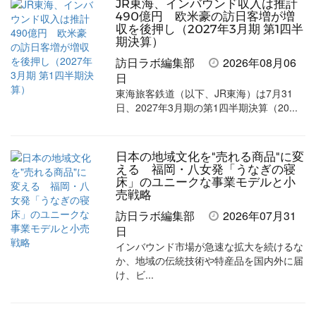
JR東海、インバウンド収入は推計
を
を
ッ
を
登
490億円 欧米豪の訪日客増が増
収を後押し（2027年3月期 第1四半
シ
シ
ク
購
録
期決算）
ェ
ェ
マ
読
す
訪日ラボ編集部
2026年08月06
日
ア
ア
ー
す
る
東海旅客鉄道（以下、JR東海）は7月31
す
す
ク
る
日、2027年3月期の第1四半期決算（20...
る
る
に
追
日本の地域文化を"売れる商品"に変
加
える 福岡・八女発「うなぎの寝
床」のユニークな事業モデルと小
売戦略
訪日ラボ編集部
2026年07月31
日
インバウンド市場が急速な拡大を続けるな
か、地域の伝統技術や特産品を国内外に届
け、ビ...