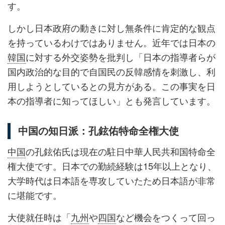
す。
しかし日本政府の動きに対し無条件に肯定的な観点
を持っているわけではありません。近年では日本の
韓国
に対する外交姿勢を批判し「日本の指導者らが
国内政治的な目的で自国民の反韓感情を刺激し、利
用しようとしているとの見方がある。この事実を日
本の指導者に知ってほしい」とも発言しています。
中国の知日派：孔鉉佑特命全権大使
中国
の孔鉉佑氏は現在の駐日中華人民共和国特命全
権大使です。日本での勤続経験は15年以上となり、
大学時代は日本語を専攻していたため日本語が非常
に堪能です。
大使就任時は「
九州
や
四国
など機会をつくって回っ