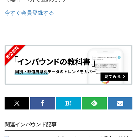
今すぐ会員登録する
x<br>
Facebook<br>
は
RSS
メ
で
で
て
で
ル
関連インバウンド記事
記
記
な
記
マ
事
事
ブ
事
ガ