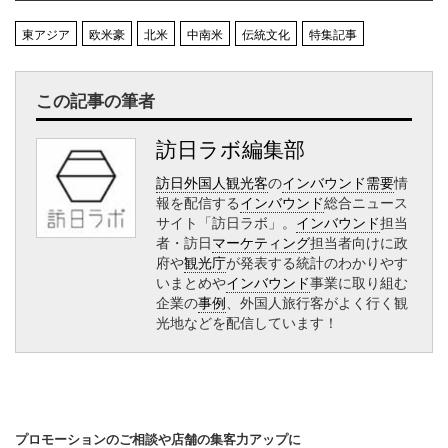
東アジア
欧米豪
北米
中南米
伝統文化
特集記事
この記事の筆者
訪日ラボ編集部
訪日外国人観光客
の
インバウンド需要
情
報を配信する
インバウンド
総合ニュース
サイト「訪日ラボ」。
インバウンド
担当
者・訪日
マーケティング
担当者向けに政
府や
観光庁
が発表する統計のわかりやす
いまとめや
インバウンド
事業に取り組む
企業の
事例
、外国人旅行客がよく行く観
光地などを配信しています！
プロモーションのご相談や店舗の集客力アップに