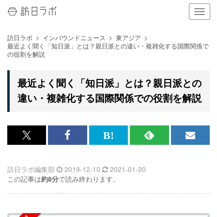
ナ
ビ
ゲ
訪日ラボ
インバウンドニュース
東アジア
ー
最近よく聞く「知日派」とは？親日派との違い・複雑化する国際関係で
シ
の役割を解説
ョ
ン
の
最近よく聞く「知日派」とは？親日派との
表
違い・複雑化する国際関係での役割を解説
示
を
切
り
替
x<br>
Facebook<br>
は
RSS
メ
え
で
で
て
で
ル
る
訪日ラボ編集部
2019-12-10
2021-01-20
記
記
な
記
マ
この記事は
約8分
で読み終わります。
事
事
ブ
事
ガ
を
を
ッ
を
登