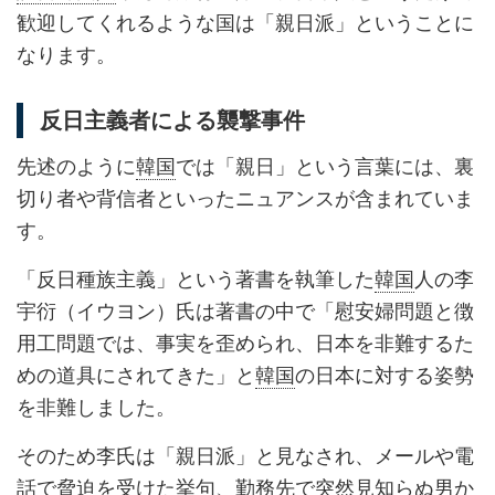
歓迎してくれるような国は「親日派」ということに
なります。
反日主義者による襲撃事件
先述のように
韓国
では「親日」という言葉には、裏
切り者や背信者といったニュアンスが含まれていま
す。
「反日種族主義」という著書を執筆した
韓国
人の李
宇衍（イウヨン）氏は著書の中で「慰安婦問題と徴
用工問題では、事実を歪められ、日本を非難するた
めの道具にされてきた」と
韓国
の日本に対する姿勢
を非難しました。
そのため李氏は「親日派」と見なされ、メールや電
話で脅迫を受けた挙句、勤務先で突然見知らぬ男か