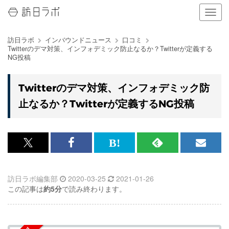
ナ
ビ
ゲ
訪日ラボ
インバウンドニュース
口コミ
ー
Twitterのデマ対策、インフォデミック防止なるか？Twitterが定義する
シ
NG投稿
ョ
ン
の
Twitterのデマ対策、インフォデミック防
表
止なるか？Twitterが定義するNG投稿
示
を
切
り
替
x<br>
Facebook<br>
は
RSS
メ
え
で
で
て
で
ル
る
訪日ラボ編集部
2020-03-25
2021-01-26
記
記
な
記
マ
この記事は
約5分
で読み終わります。
事
事
ブ
事
ガ
を
を
ッ
を
登