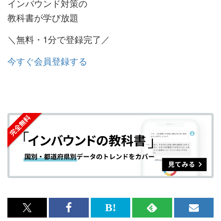
インバウンド対策の
教科書が学び放題
＼無料・1分で登録完了／
今すぐ会員登録する
x<br>
Facebook<br>
は
RSS
メ