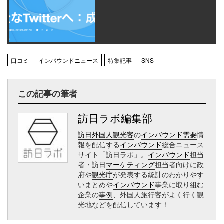
口コミ
インバウンドニュース
特集記事
SNS
この記事の筆者
訪日ラボ編集部
訪日外国人観光客
の
インバウンド需要
情
報を配信する
インバウンド
総合ニュース
サイト「訪日ラボ」。
インバウンド
担当
者・訪日
マーケティング
担当者向けに政
府や
観光庁
が発表する統計のわかりやす
いまとめや
インバウンド
事業に取り組む
企業の
事例
、外国人旅行客がよく行く観
光地などを配信しています！