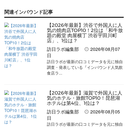
で
で
て
で
ル
関連インバウンド記事
記
記
な
記
マ
事
事
ブ
事
ガ
【2026年最新】渋谷で外国人に人
を
を
ッ
を
登
気の焼肉店TOP10！2位は「和牛放
題の殿堂 肉屋横丁 渋谷宇田川町
シ
シ
ク
購
録
店」、1位は？
ェ
ェ
マ
読
す
訪日ラボ編集部
2026年08月07
日
ア
ア
ー
す
る
訪日ラボが最新の口コミデータを元に独自
す
す
ク
る
調査・発表している『インバウンド人気飲
食店ラ...
る
る
に
追
加
【2026年最新】滋賀で外国人に人
気のホテル・旅館TOP10！琵琶湖
ホテルは第4位、1位は？
訪日ラボ編集部
2026年08月05
日
訪日ラボが最新の口コミデータを元に独自