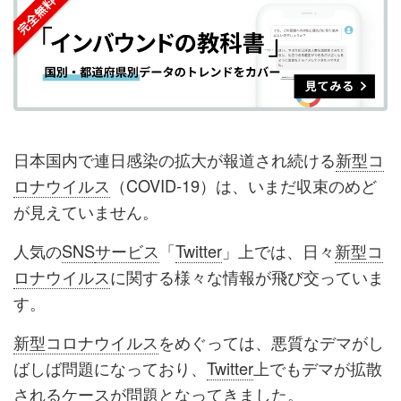
シ
シ
ク
購
録
ェ
ェ
マ
読
す
ア
ア
ー
す
る
す
す
ク
る
る
る
に
追
日本国内で連日感染の拡大が報道され続ける
新型コ
加
ロナウイルス
（COVID-19）は、いまだ収束のめど
が見えていません。
人気の
SNS
サービス
「
Twitter
」上では、日々
新型コ
ロナウイルス
に関する様々な情報が飛び交っていま
す。
新型コロナウイルス
をめぐっては、悪質なデマがし
ばしば問題になっており、
Twitter
上でもデマが拡散
されるケースが問題となってきました。