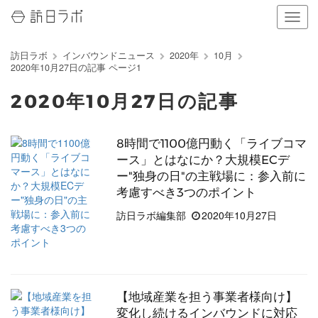
ナ
ビ
ゲ
訪日ラボ
インバウンドニュース
2020年
10月
ー
2020年10月27日の記事 ページ1
シ
ョ
2020年10月27日の記事
ン
の
表
8時間で1100億円動く「ライブコマ
示
ース」とはなにか？大規模ECデ
を
切
ー"独身の日"の主戦場に：参入前に
り
考慮すべき3つのポイント
替
訪日ラボ編集部
2020年10月27日
え
る
【地域産業を担う事業者様向け】
変化し続けるインバウンドに対応