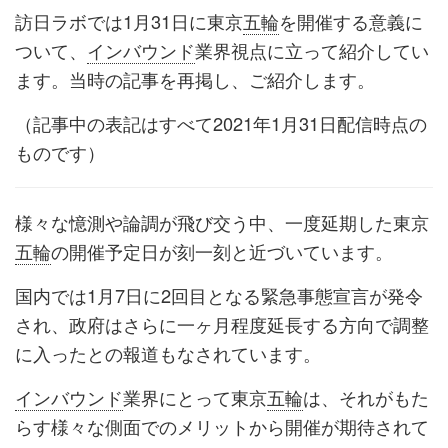
訪日ラボでは1月31日に東京
五輪
を開催する意義に
ついて、
インバウンド
業界視点に立って紹介してい
ます。当時の記事を再掲し、ご紹介します。
（記事中の表記はすべて2021年1月31日配信時点の
ものです）
様々な憶測や論調が飛び交う中、一度延期した東京
五輪
の開催予定日が刻一刻と近づいています。
国内では1月7日に2回目となる緊急事態宣言が発令
され、政府はさらに一ヶ月程度延長する方向で調整
に入ったとの報道もなされています。
インバウンド
業界にとって東京
五輪
は、それがもた
らす様々な側面でのメリットから開催が期待されて