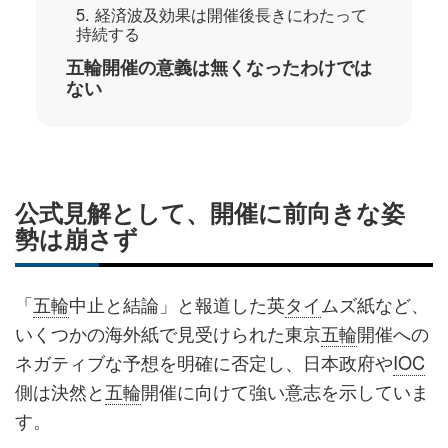
5. 経済波及効果は開催後長きにわたって
持続する
五輪開催の意義は無くなったわけでは
ない
公式見解として、開催に前向きな姿
勢は崩さず
「
五輪
中止と結論」と報道した英
タイ
ムズ紙など、
いくつかの海外紙で見受けられた東京
五輪
開催への
ネガティブな予想を明確に否定し、日本政府や
IOC
側は決然と
五輪
開催に向けて強い意志を示していま
す。