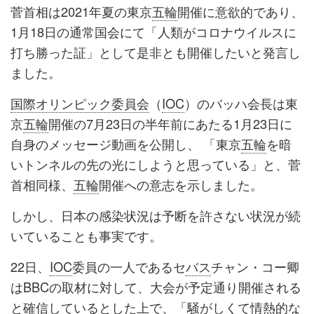
菅首相は2021年夏の東京
五輪
開催に意欲的であり、
1月18日の通常国会にて「人類がコロナウイルスに
打ち勝った証」として是非とも開催したいと発言し
ました。
国際オリンピック委員会
（
IOC
）のバッハ会長は東
京
五輪
開催の7月23日の半年前にあたる1月23日に
自身のメッセージ動画を公開し、 「東京
五輪
を暗
いトンネルの先の光にしようと思っている」と、菅
首相同様、
五輪
開催への意志を示しました。
しかし、日本の感染状況は予断を許さない状況が続
いていることも事実です。
22日、
IOC
委員の一人であるセ
バス
チャン・コー卿
はBBCの取材に対して、大会が予定通り開催される
と確信しているとした上で、「騒がしくて情熱的な