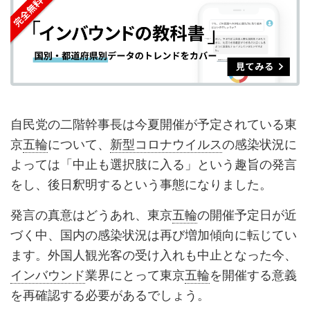
シ
シ
ク
購
録
ェ
ェ
マ
読
す
ア
ア
ー
す
る
す
す
ク
る
る
る
に
追
自民党の二階幹事長は今夏開催が予定されている東
加
京
五輪
について、
新型コロナウイルス
の感染状況に
よっては「中止も選択肢に入る」という趣旨の発言
をし、後日釈明するという事態になりました。
発言の真意はどうあれ、東京
五輪
の開催予定日が近
づく中、国内の感染状況は再び増加傾向に転じてい
ます。外国人観光客の受け入れも中止となった今、
インバウンド
業界にとって東京
五輪
を開催する意義
を再確認する必要があるでしょう。