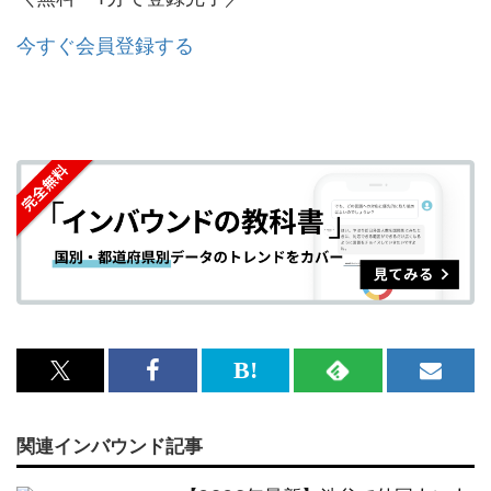
今すぐ会員登録する
x<br>
Facebook<br>
は
RSS
メ
で
で
て
で
ル
関連インバウンド記事
記
記
な
記
マ
事
事
ブ
事
ガ