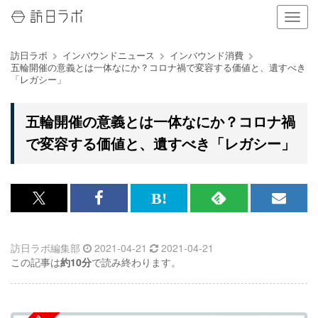
ナ
ビ
ゲ
訪日ラボ
インバウンドニュース
インバウンド消費
ー
五輪開催の意義とは一体なにか？コロナ禍で変容する価値と、遺すべき
シ
「レガシー」
ョ
ン
の
五輪開催の意義とは一体なにか？コロナ禍
表
で変容する価値と、遺すべき「レガシー」
示
を
切
り
替
x<br>
Facebook<br>
は
RSS
メ
え
で
で
て
で
ル
る
訪日ラボ編集部
2021-04-21
2021-04-21
記
記
な
記
マ
この記事は
約10分
で読み終わります。
事
事
ブ
事
ガ
を
を
ッ
を
登