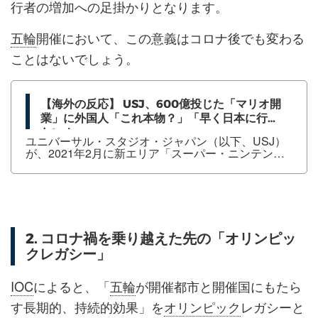
行者の増加への足掛かりとなります。
五輪
開催において、この意義はコロナ後でも変わる
ことはないでしょう。
【海外の反応】 USJ、600億投じた「マリオ開
業」に外国人「これ本物？」「早く日本に行き
たい！」
ユニバーサル・スタジオ・ジャパン（以下、USJ）
が、2021年2月に新エリア「スーパー・ニンテンド
ー・ワールド」を開業することが発表されました。
この新しいエリアは任天堂のゲームの世界観をモチ
ーフに建設されており、海外にもファンが多いゲー
ムのエリアの発表とあって、日本国内のみならず海
外からも大きな反響を呼びました。この記事では新
たに開業される「スーパー・ニンテンドー・ワール
ド」の概要に触れながら、海外での任天堂ゲームの
2. コロナ禍を乗り越えた先の「オリンピッ
人気について、またUSJで実施されているインバウ
クレガシー」
ンド対策やコロナ対策につい...
IOC
によると、「
五輪
が開催都市と開催国にもたら
す長期的、持続的効果」を
オリンピック
レガシーと