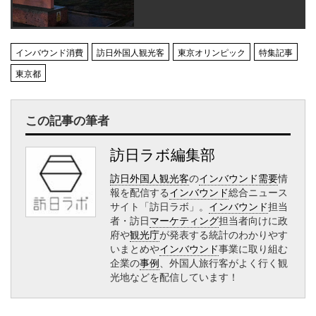
インバウンド消費
訪日外国人観光客
東京オリンピック
特集記事
東京都
この記事の筆者
訪日ラボ編集部
訪日外国人観光客
の
インバウンド需要
情
報を配信する
インバウンド
総合ニュース
サイト「訪日ラボ」。
インバウンド
担当
者・訪日
マーケティング
担当者向けに政
府や
観光庁
が発表する統計のわかりやす
いまとめや
インバウンド
事業に取り組む
企業の
事例
、外国人旅行客がよく行く観
光地などを配信しています！