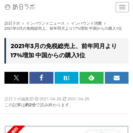
ナ
ビ
ゲ
訪日ラボ
インバウンドニュース
インバウンド消費
ー
2021年3月の免税総売上、前年同月より17%増加 中国からの購入1位
シ
ョ
ン
2021年3月の免税総売上、前年同月より
の
17%増加 中国からの購入1位
表
示
を
切
り
x<br>
Facebook<br>
は
RSS
メ
替
で
で
て
で
ル
え
る
訪日ラボ編集部
2021-04-26
2021-04-26
記
記
な
記
マ
この記事は
約2分
で読み終わります。
事
事
ブ
事
ガ
を
を
ッ
を
登
シ
シ
ク
購
録