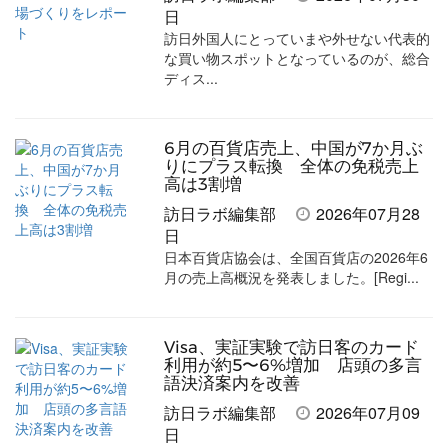
日
訪日外国人にとっていまや外せない代表的
な買い物スポットとなっているのが、総合
ディス...
6月の百貨店売上、中国が7か月ぶ
りにプラス転換 全体の免税売上
高は3割増
訪日ラボ編集部
2026年07月28
日
日本百貨店協会は、全国百貨店の2026年6
月の売上高概況を発表しました。[Regi...
Visa、実証実験で訪日客のカード
利用が約5〜6%増加 店頭の多言
語決済案内を改善
訪日ラボ編集部
2026年07月09
日