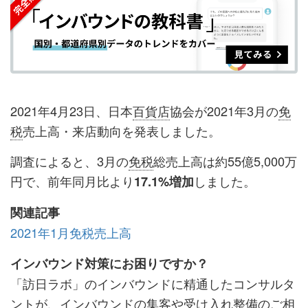
ェ
ェ
マ
読
す
ア
ア
ー
す
る
す
す
ク
る
る
る
に
追
2021年4月23日、日本
百貨店
協会が2021年3月の
免
加
税
売上高・来店動向を発表しました。
調査によると、3月の
免税
総売上高は約55億5,000万
円で、前年同月比より
しました。
17.1%増加
関連記事
2021年1月免税売上高
インバウンド対策にお困りですか？
「訪日ラボ」のインバウンドに精通したコンサルタ
ントが、インバウンドの集客や受け入れ整備のご相