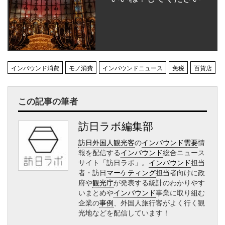
インバウンド消費
モノ消費
インバウンドニュース
免税
百貨店
この記事の筆者
訪日ラボ編集部
訪日外国人観光客
の
インバウンド需要
情
報を配信する
インバウンド
総合ニュース
サイト「訪日ラボ」。
インバウンド
担当
者・訪日
マーケティング
担当者向けに政
府や
観光庁
が発表する統計のわかりやす
いまとめや
インバウンド
事業に取り組む
企業の
事例
、外国人旅行客がよく行く観
光地などを配信しています！