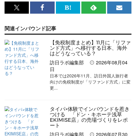
x<br>
Facebook<br>
は
RSS
メ
で
で
て
で
ル
関連インバウンド記事
記
記
な
記
マ
事
事
ブ
事
ガ
【免税制度まとめ】11月に「リファ
を
を
ッ
を
登
ンド方式」へ移行する日本、海外
はどうなっている？
シ
シ
ク
購
録
訪日ラボ編集部
2026年08月04
ェ
ェ
マ
読
す
日
日本では2026年11月、訪日外国人旅行者
ア
ア
ー
す
る
向けの免税制度が「リファンド方式」に変
す
す
ク
る
更...
る
る
に
追
タイパ×体験でインバウンドを惹き
加
つける 「ドン・キホーテ浅草
EKIMISE店」の売場づくりをレポ
ート
訪日ラボ編集部
2026年07月30