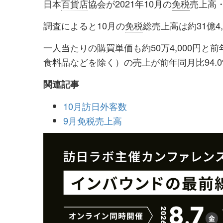
日本
百貨店
協会が2021年10月の
免税
売上高
シ
シ
ェ
ェ
調査によると10月の
免税
総売上高は約31億4
ア
ア
一人当たりの購買単価も約50万4,000円と
す
す
食料品などを除く）の売上が前年同月比94.
る
る
関連記事
10月訪日外客数
9月免税売上高