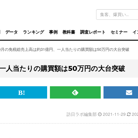
キ
ー
ワ
ー
ド
別
データ
ランキング
事例
教科書
調査レポート
セミナー
イ
検
索
0月の免税総売上高は約31億円、一人当たりの購買額は50万円の大台突破
、一人当たりの購買額は50万円の大台突破
br>
は
RSS
メ
て
で
ル
訪日ラボ編集部
2021-11-29
20
な
記
マ
ブ
事
ガ
ッ
を
登