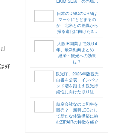
EKIMISE店」の売場づ
くりをレポート
日本のDMOのCRMは
マーケにとどまるの
か 北米との差異から
探る進化に向けた2ス
テップ【ココが違う！
海外DMOのリアル
大阪IR開業まで残り4
l
vol.6】
年、最新動向まとめ
経済・観光への効果
は？
ては好
観光庁、2026年版観光
白書を公表 インバウ
ンド増を踏まえ観光持
続性に向けた取り組み
や旅客税の使途を明記
航空会社なのに和牛を
販売？ 新興LCCとし
て新たな体験構築に挑
むZIPAIRの特徴を紹介