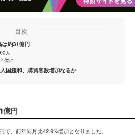
目次
高は約31億円
00人
が1位に
規入国緩和、購買客数増加なるか
1億円
0万円で、前年同月比42.9%増加となりました。