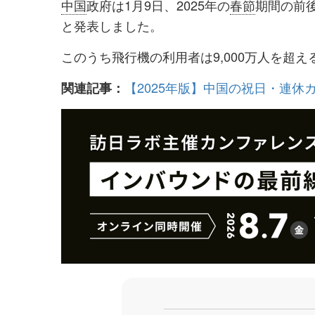
中国
政府は1月9日、2025年の
春節
期間の前
シ
シ
と発表しました。
ェ
ェ
このうち飛行機の利用者は9,000万人を超
ア
ア
す
す
【2025年版】中国の祝日・連休
関連記事：
る
る