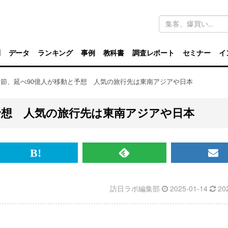
キ
ー
ワ
ー
ド
別
データ
ランキング
事例
教科書
調査レポート
セミナー
イ
検
索
節、延べ90億人が移動と予想 人気の旅行先は東南アジアや日本
予想 人気の旅行先は東南アジアや日本
br>
は
RSS
メ
て
で
ル
訪日ラボ編集部
2025-01-14
20
な
記
マ
ブ
事
ガ
ッ
を
登