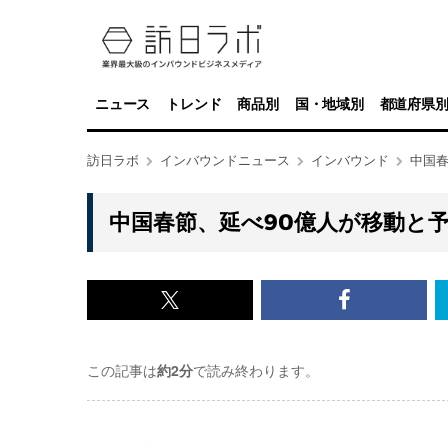
ニュース
トレンド
商品別
国・地域別
都道府県
訪日ラボ
インバウンドニュース
インバウンド
中国春
中国春節、延べ90億人が移動と
x<br>
Facebook<
で
で
この記事は
約2分
で読み終わります。
記
記
事
事
を
を