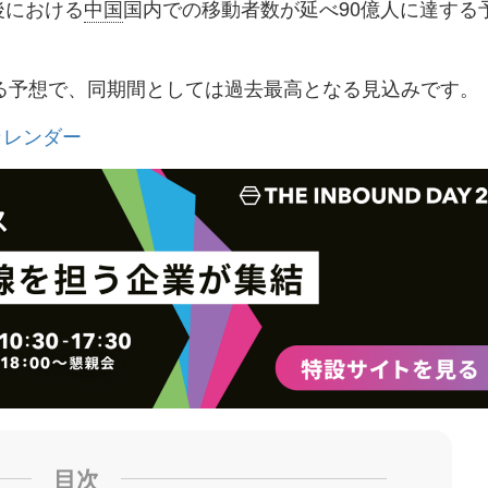
後における
中国
国内での移動者数が延べ90億人に達する
ク
購
録
マ
読
す
える予想で、同期間としては過去最高となる見込みです。
ー
す
る
ク
る
カレンダー
に
追
加
目次