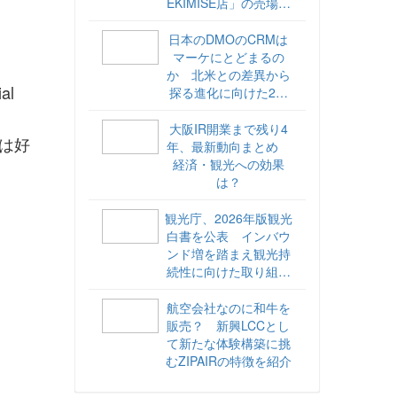
EKIMISE店」の売場づ
くりをレポート
日本のDMOのCRMは
マーケにとどまるの
か 北米との差異から
l
探る進化に向けた2ス
テップ【ココが違う！
海外DMOのリアル
大阪IR開業まで残り4
ては好
vol.6】
年、最新動向まとめ
経済・観光への効果
は？
観光庁、2026年版観光
白書を公表 インバウ
ンド増を踏まえ観光持
続性に向けた取り組み
や旅客税の使途を明記
航空会社なのに和牛を
販売？ 新興LCCとし
て新たな体験構築に挑
むZIPAIRの特徴を紹介