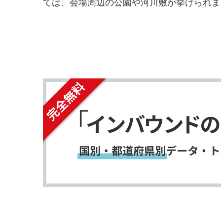
シ
シ
ては、会場周辺の公園や河川敷が挙げられま
ェ
ェ
クニック気分で観覧することができます。
ア
ア
す
す
る
る