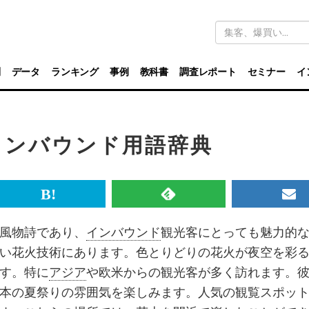
キ
ー
ワ
ー
ド
別
データ
ランキング
事例
教科書
調査レポート
セミナー
イ
検
索
 インバウンド用語辞典
br>
は
RSS
メ
て
で
ル
風物詩であり、
インバウンド
観光客にとっても魅力的
な
記
マ
い花火技術にあります。色とりどりの花火が夜空を彩
ブ
事
ガ
す。特に
アジア
や欧米からの観光客が多く訪れます。
ッ
を
登
本の夏祭りの雰囲気を楽しみます。人気の観覧スポッ