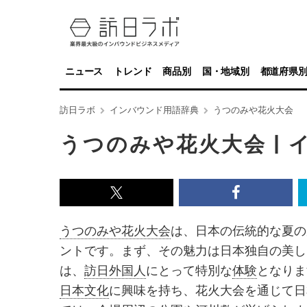
ニュース
トレンド
商品別
国・地域別
都道府県
訪日ラボ
インバウンド用語辞典
うつのみや花火大会
うつのみや花火大会 |
x<br>
Facebook<
で
で
うつのみや花火大会
は、日本の伝統的な夏の
記
記
ントです。まず、その魅力は日本独自の美し
事
事
は、
訪日外国人
にとって特別な
体験
となりま
を
を
日本文化
に興味を持ち、花火大会を通じて日