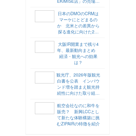
EKIMISE店」の売場づ
くりをレポート
日本のDMOのCRMは
マーケにとどまるの
か 北米との差異から
探る進化に向けた2ス
テップ【ココが違う！
海外DMOのリアル
大阪IR開業まで残り4
vol.6】
年、最新動向まとめ
経済・観光への効果
は？
観光庁、2026年版観光
白書を公表 インバウ
ンド増を踏まえ観光持
続性に向けた取り組み
や旅客税の使途を明記
航空会社なのに和牛を
販売？ 新興LCCとし
て新たな体験構築に挑
むZIPAIRの特徴を紹介