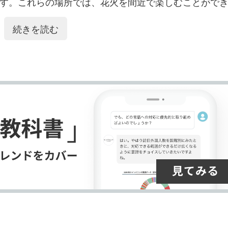
ク
購
録
す。これらの場所では、花火を間近で楽しむことがで
マ
読
す
続きを読む
ー
す
る
ク
る
に
追
加