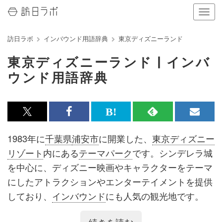
ナ
ビ
ゲ
訪日ラボ
インバウンド用語辞典
東京ディズニーランド
ー
シ
東京ディズニーランド | インバ
ョ
ン
ウンド用語辞典
の
表
示
を
x<br>
Facebook<br>
は
RSS
メ
切
で
で
て
で
ル
り
1983年に
千葉県
浦安市
に開業した、
東京ディズニー
替
記
記
な
記
マ
リゾート
内にある
テーマパーク
です。シンデレラ城
え
る
事
事
ブ
事
ガ
を中心に、ディズニー映画やキャラクターをテーマ
を
を
ッ
を
登
にしたアトラクションやエンターテイメントを提供
シ
シ
ク
購
録
しており、
インバウンド
にも人気の観光地です。
ェ
ェ
マ
読
す