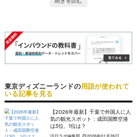
続きを読む
ア
ア
ー
す
る
す
す
ク
る
る
る
に
追
加
東京ディズニーランドの
用語が使われて
いる記事を見る
【2026年最新】千葉で外国人に人
気の観光スポット：成田国際空港
は3位、1位は？
訪日ラボ編集部
2026年01月26日