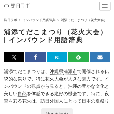
ナ
ビ
ゲ
訪日ラボ
インバウンド用語辞典
浦添てだこまつり（花火大会）
ー
シ
浦添てだこまつり（花火大会）
ョ
ン
| インバウンド用語辞典
の
表
示
を
x<br>
Facebook<br>
は
RSS
メ
切
で
で
て
で
ル
り
浦添てだこまつりは、
沖縄県
浦添市
で開催される伝
替
記
記
な
記
マ
統的な祭りで、特に花火大会が大きな魅力です。
イ
え
る
事
事
ブ
事
ガ
ンバウンド
の観点から見ると、沖縄の豊かな文化と
を
を
ッ
を
登
美しい
自然
を体感できる絶好の機会です。特に、夜
シ
シ
ク
購
録
空を彩る花火は、
訪日外国人
にとって日本の夏祭り
ェ
ェ
マ
読
す
の象徴的な
体験
となります。