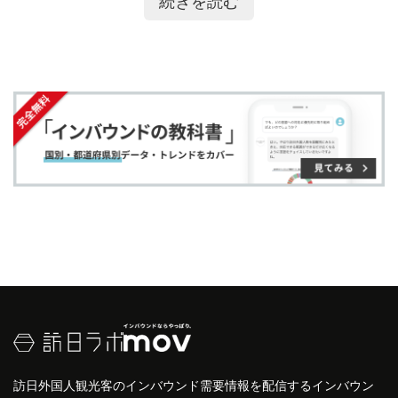
続きを読む
ア
ア
ー
す
る
訪れる外国人は、
アジア
圏からの観光客が多く、
中
す
す
ク
る
国
や
台湾
、
韓国
からの旅行者が目立ちます。具体的
る
る
に
な来場者数は年によって異なりますが、数千人規模
追
の外国人観光客が訪れることもあります。
加
人気の場所としては、花火がよく見える浦添運動公
園や、地元の屋台が並ぶエリアが挙げられます。こ
れらの場所では、地元の食文化も楽しむことがで
き、外国人観光客にとっては特別な
体験
となりま
す。
訪日外国人観光客のインバウンド需要情報を配信するインバウン