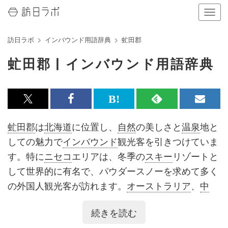
ナ
ビ
ゲ
訪日ラボ
インバウンド用語辞典
虻田郡
ー
シ
虻田郡 | インバウンド用語辞典
ョ
ン
の
表
x<br>
Facebook<br>
は
RSS
メ
示
を
で
で
て
で
ル
虻田郡
は
北海道
に位置し、
自然
の美しさと
温泉
地と
切
記
記
な
記
マ
り
しての魅力で
インバウンド
観光客を引きつけていま
替
事
事
ブ
事
ガ
す。特に
ニセコ
エリアは、冬季の
スキー
リゾートと
え
る
を
を
ッ
を
登
して世界的に有名で、パウダースノーを求めて多く
シ
シ
ク
購
録
の外国人観光客が訪れます。
オーストラリア
、
中
ェ
ェ
マ
読
す
国
、
台湾
、
香港
などからの訪問者が多く、特に
オー
続きを読む
ストラリア
からの
スキー
客が目立ちます。年間を通
ア
ア
ー
す
る