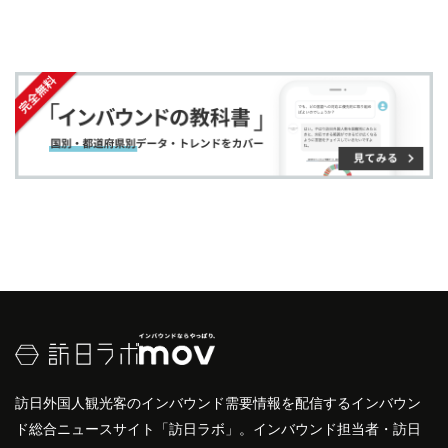
じて訪れる観光客数は数十万人に上り、冬季がピー
す
す
ク
る
クです。人気のスポットには、
ニセコ
の
スキー場
や
る
る
に
温泉
、羊蹄山の美しい景観があります。また、夏季
追
にはハイキングやラフティングなどのアウトドアア
加
クティビティも楽しめます。
虻田郡
は四季を通じて
多様な魅力を提供し、訪れる人々に忘れられない
体
験
を提供しています。
訪日外国人観光客のインバウンド需要情報を配信するインバウン
ド総合ニュースサイト「訪日ラボ」。インバウンド担当者・訪日