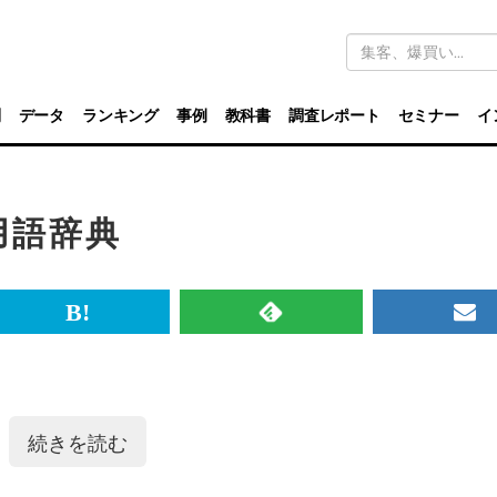
キ
ー
ワ
ー
ド
別
データ
ランキング
事例
教科書
調査レポート
セミナー
イ
検
索
用語辞典
br>
は
RSS
メ
て
で
ル
な
記
マ
ブ
事
ガ
続きを読む
ッ
を
登