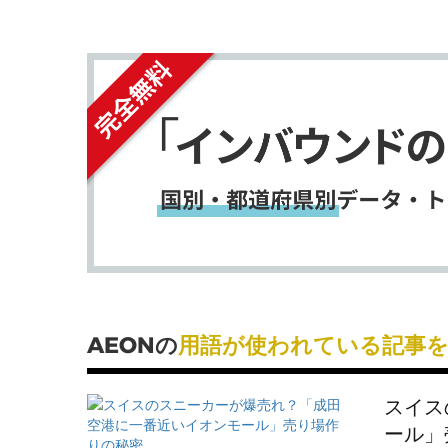
シ
シ
ェ
ェ
ア
ア
す
す
る
る
AEONの
用語が使われている記事
スイス
ール」