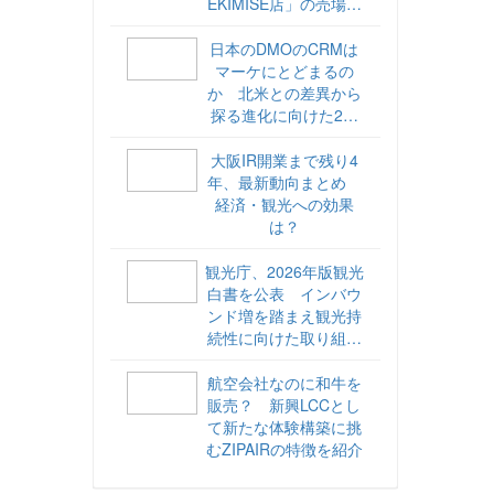
EKIMISE店」の売場づ
くりをレポート
日本のDMOのCRMは
マーケにとどまるの
か 北米との差異から
探る進化に向けた2ス
テップ【ココが違う！
海外DMOのリアル
大阪IR開業まで残り4
vol.6】
年、最新動向まとめ
経済・観光への効果
は？
観光庁、2026年版観光
白書を公表 インバウ
ンド増を踏まえ観光持
続性に向けた取り組み
や旅客税の使途を明記
航空会社なのに和牛を
販売？ 新興LCCとし
て新たな体験構築に挑
むZIPAIRの特徴を紹介