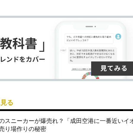
ク
購
録
マ
読
す
ー
す
る
ク
る
に
追
加
を見る
のスニーカーが爆売れ？「成田空港に一番近いイ
売り場作りの秘密