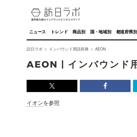
ニュース
トレンド
商品別
国・地域別
都道府県
訪日ラボ
インバウンド用語辞典
AEON
AEON | インバウンド
x<br>
Facebook<
で
で
イオン
を参照
記
記
事
事
を
を