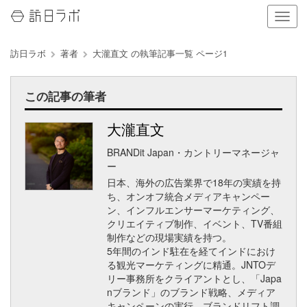
ナ
ビ
ゲ
訪日ラボ
著者
大瀧直文 の執筆記事一覧 ページ1
ー
シ
ョ
この記事の筆者
ン
の
表
大瀧直文
示
BRANDit Japan・カントリーマネージャ
を
ー
切
日本、海外の広告業界で18年の実績を持
り
ち、オンオフ統合メディアキャンペー
替
ン、インフルエンサーマーケティング、
え
クリエイティブ制作、イベント、TV番組
る
制作などの現場実績を持つ。
5年間のインド駐在を経てインドにおけ
る観光マーケティングに精通。JNTOデ
リー事務所をクライアントとし、「Japa
nブランド」のブランド戦略、メディア
キャンペーンの実行、ブランドリフト調