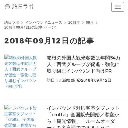
ナ
ビ
ゲ
訪日ラボ
インバウンドニュース
2018年
09月
ー
2018年09月12日の記事 ページ1
シ
ョ
2018年09月12日の記事
ン
の
表
箱根の外国人観光客数は年間54万
示
人！西武グループが促進・強化に
を
切
取り組むインバウンド向けPR
り
訪日ラボ編集部
2018年09月12日
替
え
る
インバウンド対応客室タブレット
「crotta」全国販売開始／客室か
ら「観光情報」「ルームオーダ
ー」を多言語でできるように