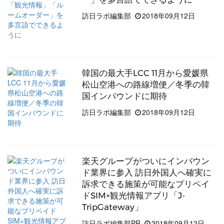
訪日ラボ編集部
2018年09月12日
韓国の最大手LCC 11月から愛媛県
松山空港への路線増便／冬季の韓
国インバウンドに期待
訪日ラボ編集部
2018年09月12日
楽天グループがついにインバウン
ド業界に参入 訪日外国人へ確実に
訴求できる施策が可能なプリペイ
ドSIM×観光情報アプリ「J-
TripGateway」
訪日ラボ編集部PR
2018年09月12日