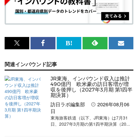
x<br>
Facebook<br>
は
RSS
メ
で
で
て
で
ル
関連インバウンド記事
記
記
な
記
マ
事
事
ブ
事
ガ
JR東海、インバウンド収入は推計
を
を
ッ
を
登
490億円 欧米豪の訪日客増が増
収を後押し（2027年3月期 第1四半
シ
シ
ク
購
録
期決算）
ェ
ェ
マ
読
す
訪日ラボ編集部
2026年08月06
日
ア
ア
ー
す
る
東海旅客鉄道（以下、JR東海）は7月31
す
す
ク
る
日、2027年3月期の第1四半期決算（20...
る
る
に