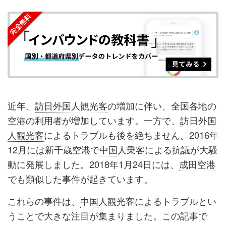
を
を
ッ
を
登
シ
シ
ク
購
録
ェ
ェ
マ
読
す
ア
ア
ー
す
る
す
す
ク
る
る
る
に
追
近年、
訪日外国人観光客
の増加に伴い、全国各地の
加
空港の利用者が増加しています。一方で、
訪日外国
人観光客
によるトラブルも後を絶ちません。2016年
12月には新千歳空港で
中国
人乗客による抗議が大騒
動に発展しました。2018年1月24日には、
成田空港
でも類似した事件が起きています。
これらの事件は、
中国
人観光客によるトラブルとい
うことで大きな注目が集まりました。この記事で