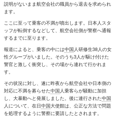
説明がないまま航空会社の職員から退去を求められ
ます。
ここに至って乗客の不満が噴出します。日本人スタ
ッフが転倒するなどして、航空会社側が警察へ通報
するまでに至ります。
報道によると、乗客の中には
中国
人研修生38人の女
性グループがいました。そのうち3人が駆け付けた
警官と激しく衝突し、その場から連れて行かれま
す。
その状況に対し、遂に昨夜から航空会社や日本側の
対応に不満を募らせた
中国
人乗客らが騒動に加担
し、大暴動へと発展しました。後に連行された
中国
人について、在日
中国
大使館は、公正な方法で問題
を処理するように警察に要請したとされます。