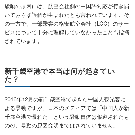
騒動の原因には、航空会社側の
中国
語対応が行き届
いておらず誤解が生まれたとも言われています。そ
の一方で、一部乗客の
格安航空会社
（
LCC
）の
サー
ビス
について十分に理解していなかったことも指摘
されています。
新千歳空港で本当は何が起きてい
た？
2016年12月の新千歳空港で起きた中国人観光客に
よる暴動ですが、日本のメディアでは「中国人が新
千歳空港で暴れた」という騒動自体は報道されたも
のの、暴動の原因究明まではされていません。