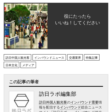
役にたったら
いいね！してください
訪日中国人観光客
インバウンドニュース
交通業界
特集記事
日本文化
メディア
この記事の筆者
訪日ラボ編集部
訪日外国人観光客
の
インバウンド需要
情
報を配信する
インバウンド
総合ニュース
サイト「訪日ラボ」。
インバウンド
担当