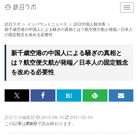
ナ
ビ
ゲ
訪日ラボ
インバウンドニュース
訪日中国人観光客
ー
新千歳空港の中国人による騒ぎの真相とは？航空便欠航が発端／日本人
シ
の固定観念を改める必要性
ョ
ン
の
新千歳空港の中国人による騒ぎの真相と
表
は？航空便欠航が発端／日本人の固定観念
示
を
を改める必要性
切
り
替
え
x<br>
Facebook<br>
は
RSS
メ
る
で
で
て
で
ル
訪日ラボ編集部
2019-08-15
2021-02-03
記
記
な
記
マ
この記事は
約8分
で読み終わります。
事
事
ブ
事
ガ