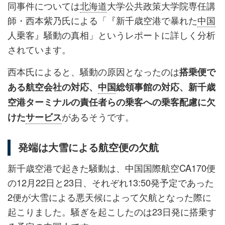
同事件については
北海道
大学公共政策大学院専任講
師・西本紫乃氏による「『新千歳空港で暴れた
中国
人乗客』騒動の真相」というレポートに詳しく分析
されています。
西本氏によると、騒動の原因となったのは
搭乗便で
ある航空会社の対応、
中国
総領事館の対応、新千歳
空港ターミナルの責任者らの乗客への乗客配慮に欠
があるそうです。
けた
サービス
発端は大雪による航空便の欠航
新千歳空港で起きた騒動は、中国国際航空CA170便
の12月22日と23日、それぞれ13:50発予定であった
2便が大雪による悪天候によって欠航となった際に
起こりました。騒ぎを起こしたのは23日発に搭乗す