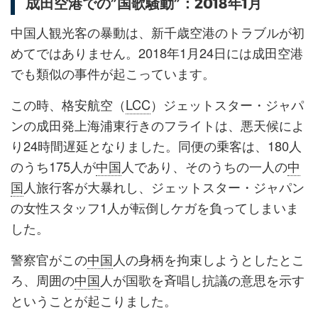
成田空港での”国歌騒動”：2018年1月
中国人観光客の暴動は、新千歳空港のトラブルが初
めてではありません。2018年1月24日には成田空港
でも類似の事件が起こっています。
この時、格安航空（
LCC
）ジェットスター・ジャパ
ンの成田発上海浦東行きのフライトは、悪天候によ
り24時間遅延となりました。同便の乗客は、180人
のうち175人が
中国
人であり、そのうちの一人の
中
国
人旅行客が大暴れし、ジェットスター・ジャパン
の女性スタッフ1人が転倒しケガを負ってしまいま
した。
警察官がこの
中国
人の身柄を拘束しようとしたとこ
ろ、周囲の
中国
人が国歌を斉唱し抗議の意思を示す
ということが起こりました。