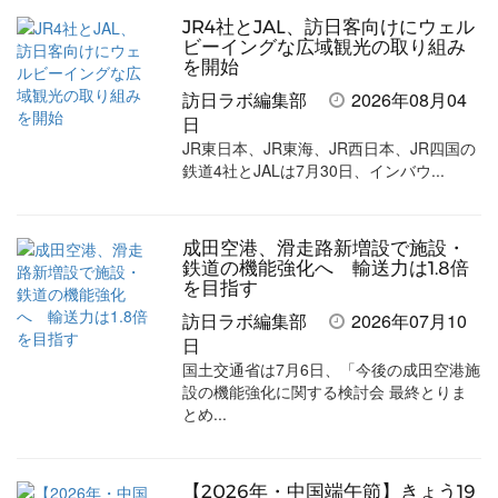
追
JR4社とJAL、訪日客向けにウェル
加
ビーイングな広域観光の取り組み
を開始
訪日ラボ編集部
2026年08月04
日
JR東日本、JR東海、JR西日本、JR四国の
鉄道4社とJALは7月30日、インバウ...
成田空港、滑走路新増設で施設・
鉄道の機能強化へ 輸送力は1.8倍
を目指す
訪日ラボ編集部
2026年07月10
日
国土交通省は7月6日、「今後の成田空港施
設の機能強化に関する検討会 最終とりま
とめ...
【2026年・中国端午節】きょう19