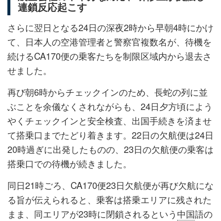
連鎖反応起こす
さらに翌日となる24日の深夜2時から早朝4時にかけ
て、日本人の空港管理者と警察官複数名が、待機を
続けるCA170便の乗客たちを制限区域内から退去さ
せました。
再び朝6時からチェックインのため、長蛇の列に並
ぶことを余儀なくされながらも、24日夕方頃によう
やくチェックインと安全検査、出国手続きを済ませ
て搭乗口までたどり着きます。22日の欠航便は24日
20時過ぎに出発したものの、23日の欠航便の乗客は
搭乗口での待機が続きました。
同日21時ごろ、CA170便23日欠航便が再び欠航にな
る旨が伝えられると、乗客は搭乗エリアに残された
まま、同エリアが23時に閉鎖されるという
中国
語の