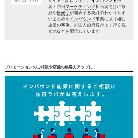
者・訪日
マーケティング
担当者向けに政
府や
観光庁
が発表する統計のわかりやす
いまとめや
インバウンド
事業に取り組む
企業の
事例
、外国人旅行客がよく行く観
光地などを配信しています！
プロモーションのご相談や店舗の集客力アップに