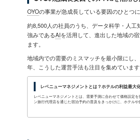
OYO
の事業が急成長している要因のひとつ
約8,500人の社員のうち、データ科学・人工
強みである
AI
を活用して、進出した地域の宿
ます。
地域内での需要のミスマッチを最小限にし、
年、こうした運営手法も注目を集めています
レベニューマネジメントとは？ホテルの利益最大
レベニューマネジメントとは、需要予測に合わせて価格設定を
ン旅行代理店を通じた宿泊予約の普及をきっかけに、ホテルや
る宿泊業においては、レベニューマネジメントによって適切な
ントの手法、導入する上で必要なポイント、さらにはビッグデ
す。インバウンド対策に...