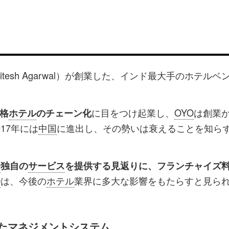
tesh Agarwal）が創業した、インド最大手のホテルベ
に目をつけ起業し、
OYO
は創業か
格
ホテル
のチェーン化
17年には
中国
に進出し、その勢いは衰えることを知ら
O
独自の
サービス
を提供する見返りに、フランチャイズ
O
は、今後の
ホテル
業界に多大な影響をもたらすと見ら
したマネジメントシステム