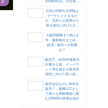
EKIMISE店」の売場づ
くりをレポート
日本のDMOのCRMは
マーケにとどまるの
か 北米との差異から
探る進化に向けた2ス
テップ【ココが違う！
海外DMOのリアル
大阪IR開業まで残り4
vol.6】
年、最新動向まとめ
経済・観光への効果
は？
観光庁、2026年版観光
白書を公表 インバウ
ンド増を踏まえ観光持
続性に向けた取り組み
や旅客税の使途を明記
航空会社なのに和牛を
販売？ 新興LCCとし
て新たな体験構築に挑
むZIPAIRの特徴を紹介