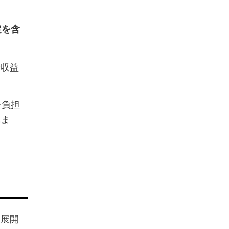
定を含
や収益
を負担
れま
を展開