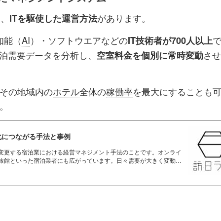
に、
があります。
ITを駆使した運営方法
知能（
AI
）・ソフトウエアなどの
IT技術者が700人以上
泊需要データを分析し、
させ
空室料金を個別に常時変動
その地域内の
ホテル
全体の
稼働率
を最大にすることも
。
化につながる手法と事例
変更する宿泊業における経営マネジメント手法のことです。オンライ
旅館といった宿泊業者にも広がっています。日々需要が大きく変動す
価格を設定することが重要です。この記事では、レベニューマネジメ
ータ・AIを活用したレベニューマネジメントの実践事例を紹介しま