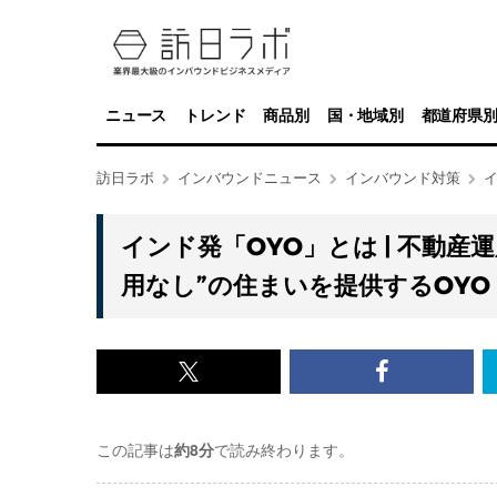
ニュース
トレンド
商品別
国・地域別
都道府県
訪日ラボ
インバウンドニュース
インバウンド対策
イ
インド発「OYO」とは | 不動
用なし”の住まいを提供するOYO 
x<br>
Facebook<
で
で
この記事は
約8分
で読み終わります。
記
記
事
事