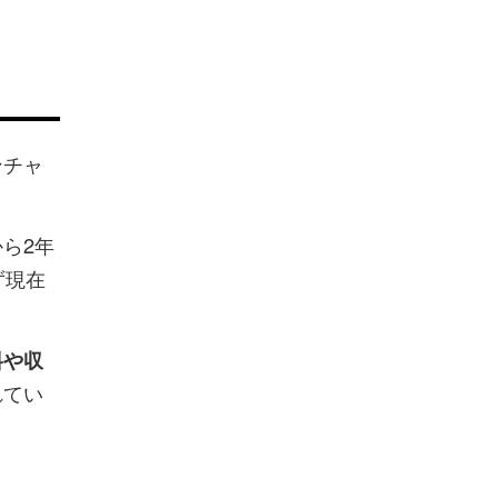
ンチャ
ら2年
ず現在
料や収
れてい