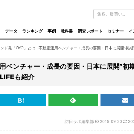
キ
ー
ワ
ー
ド
別
データ
ランキング
事例
教科書
調査レポート
セミナー
イ
検
索
ンド発「OYO」とは | 不動産運用ベンチャー・成長の要因・日本に展開”初期費
産運用ベンチャー・成長の要因・日本に展開”初
LIFEも紹介
br>
は
RSS
メ
て
で
ル
訪日ラボ編集部
2019-09-30
20
な
記
マ
ブ
事
ガ