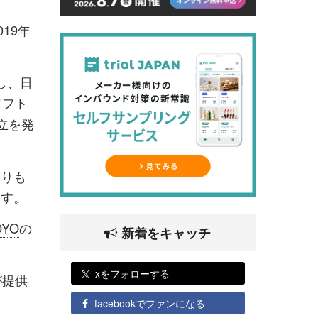
19年
立し、日
ソフト
立を発
よりも
ます。
OYO
の
新着をキャッチ
xをフォローする
が提供
facebookでファンになる