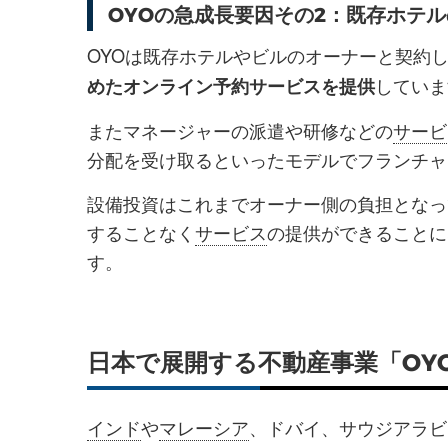
OYOの急成長要因その2：既存ホテ
OYOは既存ホテルやビルのオーナーと契約
していま
めたオンライン予約サービスを提供
またマネージャーの派遣や研修などの
サービ
分配を受け取るといったモデルでフランチャ
設備投資はこれまでオーナー側の負担となっ
することなく
サービス
の提供ができることに
す。
日本で展開する不動産事業「OYO 
インド
や
マレーシア
、ドバイ、サウジアラビ