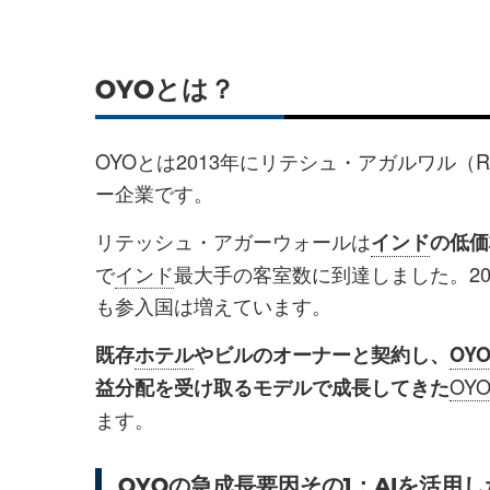
OYOとは？
OYOとは2013年にリテシュ・アガルワル（Ri
ー企業です。
リテッシュ・アガーウォールは
インド
の低価
で
インド
最大手の客室数に到達しました。20
も参入国は増えています。
既存
ホテル
やビルのオーナーと契約し、
OY
OY
益分配を受け取るモデルで成長してきた
ます。
OYOの急成長要因その1：AIを活用