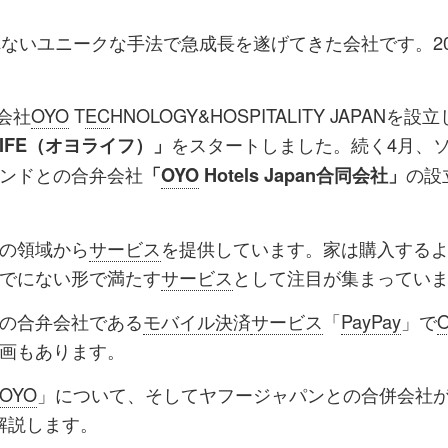
ッ
を
登
ないユニークな手法で急成長を遂げてきた会社です。20
ク
購
録
マ
読
す
会社
OYO
T
EC
HNOLOGY&HOSPITALITY JAPANを設
ー
す
る
をスタートしました。続く4月、
IFE（オヨライフ）」
ク
る
ンドとの合弁会社
の設
「
OYO
Hotels Japan合同会社」
に
追
加
の領域から
サービス
を提供しています。家は購入する
でにない形で満たす
サービス
として注目が集まってい
の合弁会社である
モバイル決済
サービス
「
PayPay
」で
画もあります。
OYO
」について、そしてヤフージャパンとの合併会社
解説します。