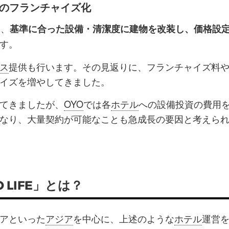
ルのフランチャイズ化
し、
基準に合った設備・清潔度に建物を改装し、価格設
す。
ス
提供も行います。その見返りに、フランチャイズ料
イズを増やしてきました。
てきましたが、
OYO
では各
ホテル
への設備投資の費用
なり、大量契約が可能なことも急成長の要因と考えら
LIFE」とは？
アといった
アジア
を中心に、上述のような
ホテル
運営