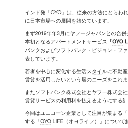
を
を
インド
発「
OYO
」は、従来の方法にとらわれ
シ
シ
に日本市場への展開を始めています。
ェ
ェ
まず2019年年3月にヤフージャパンとの合併
ア
ア
本初となる
アパートメント
サービス
「
OYO
L
す
す
バンクおよびソフトバンク・ビジョン・ファ
る
る
表しています。
若者を中心に変化する生活ス
タイ
ルに不動産
賃貸を活用したいという層のニーズをこれま
またソフトバンク株式会社とヤフー株式会社
賃貸
サービス
の利用料を払えるようにする計
今回はユニコーン企業として注目が集まる「
する「
OYO
LIFE（オヨライフ）」について