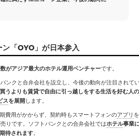
ン「OYO」が日本参入
です。
件数がアジア最大のホテル運用ベンチャー
トバンクと合弁会社を設立し、今後の動向が注目されて
買うよりも賃貸で自由に引っ越しをする生活を好む人
します。
ビス
を展開
期費用がかからず、契約時もスマートフォンの
アプリ
が売りです。ソフトバンクとの合弁会社では
ホテル
事業
。
期待されます