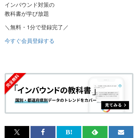
インバウンド対策の
教科書が学び放題
＼無料・1分で登録完了／
今すぐ会員登録する
x<br>
Facebook<br>
は
RSS
メ