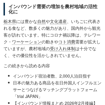
インバウンド需要の増加を農村地域の活性
化に
栃木県
には豊かな
自然
や
文化遺産
、いちごに代表さ
れる食など、数多くの魅力があり、国内外から観光
客が訪れています。特にコロナ禍以降は、テレワー
ク・
ワーケーション
の動きや
コト消費
需要が拡大し
ていますが、農村地域の
受け入れ体制
は十分でな
く、その優位性を活かしきれていません。
この続きから読める内容
インバウンド宿泊者数、2,000人泊目指す
日本の魅力ある商品を在日外国人インフルエン
サーとつなげるマッチングプラットフォーム
「trial JAPAN」
【インバウンド情報まとめ 2026年2月後編】