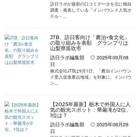
訪日ラボが最新の口コミデータを元に独自
調査・発表している『インバウンド人気ホ
テル・...
JTB、訪日客向け「農泊×食文化」
の取り組みを表彰 グランプリは
山梨県笛吹市
訪日ラボ編集部
2025年09月08
日
株式会社JTBは9月1日、「農泊インバウン
ド受入促進重点地域」を対象に、インバウ
ン...
【2025年最新】栃木で外国人に人
気の観光スポット：華厳滝が2位、
1位は？
訪日ラボ編集部
2025年08月29
日