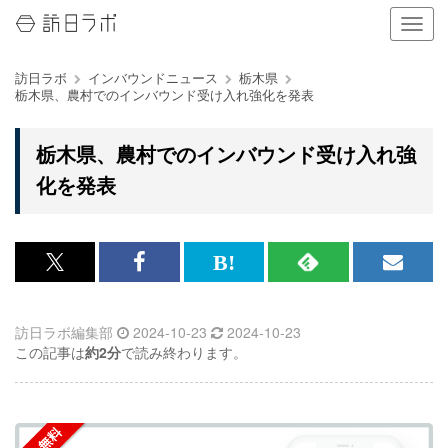
ナ
ビ
ゲ
訪日ラボ
インバウンドニュース
栃木県
ー
栃木県、農村でのインバウンド受け入れ強化を発表
シ
ョ
ン
栃木県、農村でのインバウンド受け入れ強
の
化を発表
表
示
を
切
り
x<br>
Facebook<br>
は
RSS
メ
替
で
で
て
で
ル
え
る
訪日ラボ編集部
2024-10-23
2024-10-23
記
記
な
記
マ
この記事は
約2分
で読み終わります。
事
事
ブ
事
ガ
を
を
ッ
を
登
シ
シ
ク
購
録