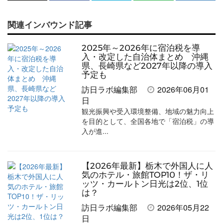
で
で
て
で
ル
関連インバウンド記事
記
記
な
記
マ
事
事
ブ
事
ガ
2025年～2026年に宿泊税を導
を
を
ッ
を
登
入・改定した自治体まとめ 沖縄
県、長崎県など2027年以降の導入
シ
シ
ク
購
録
予定も
ェ
ェ
マ
読
す
訪日ラボ編集部
2026年06月01
日
ア
ア
ー
す
る
観光振興や受入環境整備、地域の魅力向上
す
す
ク
る
を目的として、全国各地で「宿泊税」の導
入が進...
る
る
に
追
加
【2026年最新】栃木で外国人に人
気のホテル・旅館TOP10！ザ・リ
ッツ・カールトン日光は2位、1位
は？
訪日ラボ編集部
2026年05月22
日