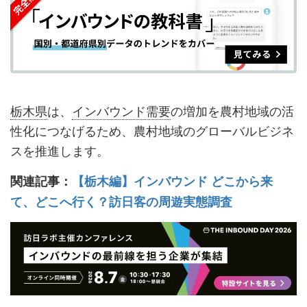
ェ
ェ
マ
読
す
ア
ア
ー
す
る
す
す
ク
る
る
る
に
追
栃木県
は、
インバウンド需要
の増加を農村地域の活
加
性化につなげるため、農村地域のグローバルビジネ
スを推進します。
関連記事：
【栃木編】インバウンド どこから来
て、どこへ行く？訪日客の周遊実態調査