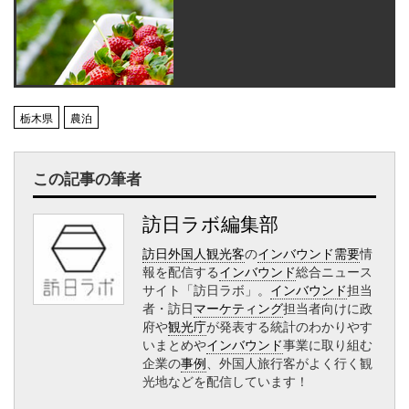
栃木県
農泊
この記事の筆者
訪日ラボ編集部
訪日外国人観光客
の
インバウンド需要
情
報を配信する
インバウンド
総合ニュース
サイト「訪日ラボ」。
インバウンド
担当
者・訪日
マーケティング
担当者向けに政
府や
観光庁
が発表する統計のわかりやす
いまとめや
インバウンド
事業に取り組む
企業の
事例
、外国人旅行客がよく行く観
光地などを配信しています！