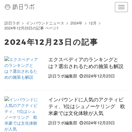
ナ
ビ
ゲ
訪日ラボ
インバウンドニュース
2024年
12月
ー
2024年12月23日の記事 ページ1
シ
ョ
2024年12月23日の記事
ン
の
表
エクスペディアのランキングと
示
は？選出されるための施策も解説
を
切
訪日ラボ編集部
2024年12月23日
り
替
え
る
インバウンドに人気のアクティビ
ティ、1位はシュノーケリング 欧
米豪では文化体験が人気
訪日ラボ編集部
2024年12月23日