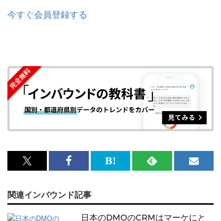
今すぐ会員登録する
x<br>
Facebook<br>
は
RSS
メ
で
で
て
で
ル
関連インバウンド記事
記
記
な
記
マ
事
事
ブ
事
ガ
日本のDMOのCRMはマーケにと