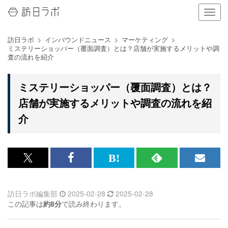
ナ
ビ
ゲ
訪日ラボ
インバウンドニュース
マーケティング
ー
ミステリーショッパー（覆面調査）とは？店舗が実施するメリットや調
シ
査の流れを紹介
ョ
ン
の
ミステリーショッパー（覆面調査）とは？
表
店舗が実施するメリットや調査の流れを紹
示
を
介
切
り
替
え
x<br>
Facebook<br>
は
RSS
メ
る
で
で
て
で
ル
訪日ラボ編集部
2025-02-28
2025-02-28
記
記
な
記
マ
この記事は
約8分
で読み終わります。
事
事
ブ
事
ガ