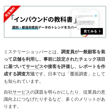
を
を
ッ
を
登
シ
シ
ク
購
録
ェ
ェ
マ
読
す
ア
ア
ー
す
る
す
す
ク
る
る
る
に
追
ミステリーショッパーとは、
調査員が一般顧客を装
加
って店舗を利用し、事前に設定されたチェック項目
に基づいて
サービス
や接客を評価し、レポートを作
です。日本では「覆面調査」として
成する調査方法
も知られています。
自社
サービス
の課題を明らかにしたり、従業員の意
識向上につなげたりするなど、多くのメリットがあ
ります。