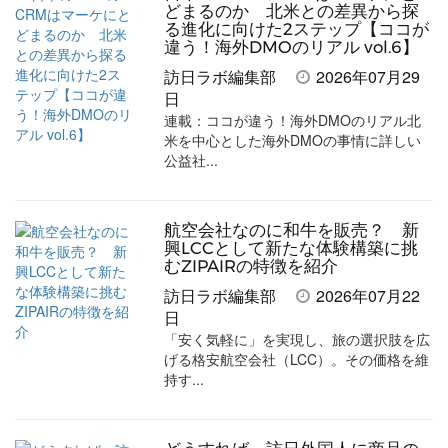
を
を
ッ
を
登
どまるのか 北米との差異から探
る進化に向けた2ステップ【ココが
シ
シ
ク
購
録
違う！海外DMOのリアル vol.6】
ェ
ェ
マ
読
す
訪日ラボ編集部
2026年07月29
日
ア
ア
ー
す
る
連載：ココが違う！海外DMOのリアル北
す
す
ク
る
米を中心とした海外DMOの事情に詳しい
公益社...
る
る
に
追
加
航空会社なのに和牛を販売？ 新
興LCCとして新たな体験構築に挑
むZIPAIRの特徴を紹介
訪日ラボ編集部
2026年07月22
日
「安く気軽に」を実現し、旅の選択肢を広
げる格安航空会社（LCC）。その価格を維
持す...