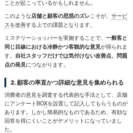
ことが起こっているかもしれません。
このような
こそが、
サービ
店舗と顧客の思惑のズレ
ス
を改善する上での課題となります。
ミステリーショッパーを実施することで、
一般客と
が得られま
同じ目線における冷静かつ客観的な意見
す。
自社スタッフだけでは気付けない改善点、問題
につながります。
点の発見
2. 顧客の率直かつ詳細な意見を集められる
消費者の意見を調査する代表的な手法として、店舗
にアンケートBO
X
を設置して記入してもらうものが
あります。しかし簡易的なものであるため、有効な
回答を得にくいことがデメリットになっていまし
た。