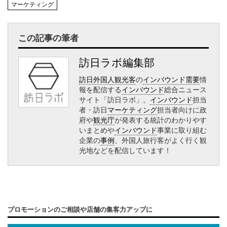
マーケティング
この記事の筆者
訪日ラボ編集部
訪日外国人観光客
の
インバウンド需要
情
報を配信する
インバウンド
総合ニュース
サイト「訪日ラボ」。
インバウンド
担当
者・訪日
マーケティング
担当者向けに政
府や
観光庁
が発表する統計のわかりやす
いまとめや
インバウンド
事業に取り組む
企業の
事例
、外国人旅行客がよく行く観
光地などを配信しています！
プロモーションのご相談や店舗の集客力アップに