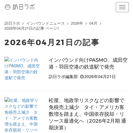
ナ
ビ
ゲ
訪日ラボ
インバウンドニュース
2026年
04月
ー
2026年04月21日の記事 ページ1
シ
ョ
2026年04月21日の記事
ン
の
表
インバウンド向けPASMO、成田空
示
港・羽田空港の鉄道駅で発売
を
切
訪日ラボ編集部
2026年04月21日
り
替
え
る
松屋、地政学リスクなどの影響で
免税売上減少 タイ・アメリカ客
数増を踏まえ、中国依存脱却・リ
ソース最適化へ（2026年2月期 通
期決算）