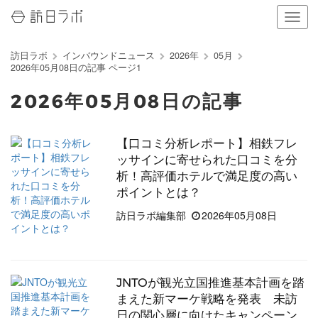
ナ
ビ
ゲ
訪日ラボ
インバウンドニュース
2026年
05月
ー
2026年05月08日の記事 ページ1
シ
ョ
2026年05月08日の記事
ン
の
表
【口コミ分析レポート】相鉄フレ
示
ッサインに寄せられた口コミを分
を
切
析！高評価ホテルで満足度の高い
り
ポイントとは？
替
訪日ラボ編集部
2026年05月08日
え
る
JNTOが観光立国推進基本計画を踏
まえた新マーケ戦略を発表 未訪
日の関心層に向けたキャンペーン