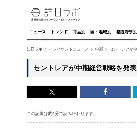
ニュース
トレンド
商品別
国・地域別
都道府県
訪日ラボ
インバウンドニュース
中部
セントレアが中
セントレアが中期経営戦略を発表 
x<br>
Facebook<
で
で
この記事は
約4分
で読み終わります。
記
記
事
事
を
を