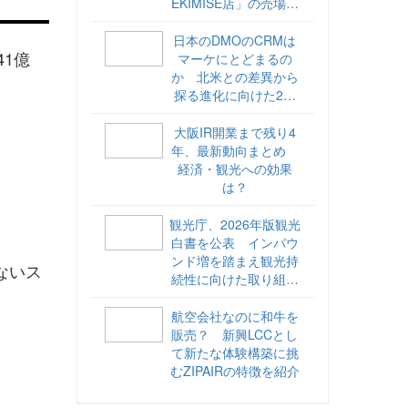
EKIMISE店」の売場づ
くりをレポート
日本のDMOのCRMは
41億
マーケにとどまるの
か 北米との差異から
探る進化に向けた2ス
テップ【ココが違う！
海外DMOのリアル
大阪IR開業まで残り4
vol.6】
年、最新動向まとめ
経済・観光への効果
は？
観光庁、2026年版観光
白書を公表 インバウ
ンド増を踏まえ観光持
ないス
続性に向けた取り組み
や旅客税の使途を明記
航空会社なのに和牛を
販売？ 新興LCCとし
て新たな体験構築に挑
むZIPAIRの特徴を紹介