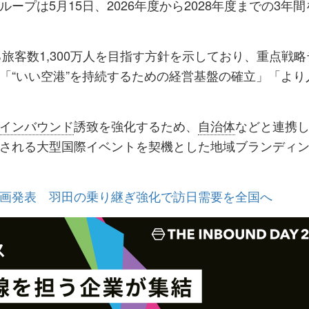
ループは5月15日、2026年度から2028年度までの3年
ク
購
録
マ
読
す
る旅客数1,300万人を目指す方針を示しており、重点戦
ー
す
る
「“いい空港”を持続するための経営基盤の確立」「より
ク
る
に
追
インバウンド
誘致を強化するため、
自治体
などと連携
加
される大型国際イベントを契機とした地域ブランディ
画発表 羽田の乗り継ぎ強化で訪日需要を全国へ