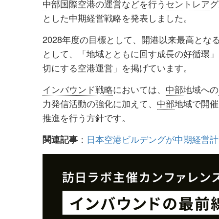
中部
国際空港の運営などを行う
セントレア
グ
シ
シ
とした中期経営戦略を発表しました。
ェ
ェ
2028年度の目標として、開港以来最高とな
ア
ア
として、「地域とともに回す成長の好循環」
す
す
切にする空港運営」を掲げています。
る
る
インバウンド戦略
においては、
中部
地域への
力発信活動の強化に加えて、
中部
地域で開催
推進を行う方針です。
：
日本空港ビルデングが中期経営計
関連記事