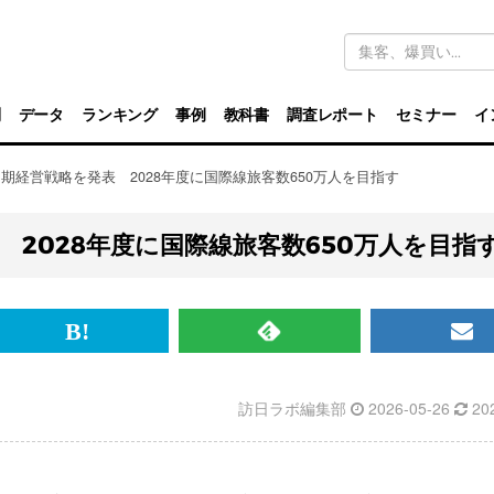
キ
ー
ワ
ー
ド
別
データ
ランキング
事例
教科書
調査レポート
セミナー
イ
検
索
期経営戦略を発表 2028年度に国際線旅客数650万人を目指す
2028年度に国際線旅客数650万人を目指
br>
は
RSS
メ
て
で
ル
訪日ラボ編集部
2026-05-26
20
な
記
マ
ブ
事
ガ
ッ
を
登