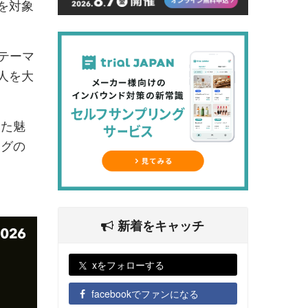
間を対象
略テーマ
人を大
した魅
ングの
新着をキャッチ
xをフォローする
facebookでファンになる