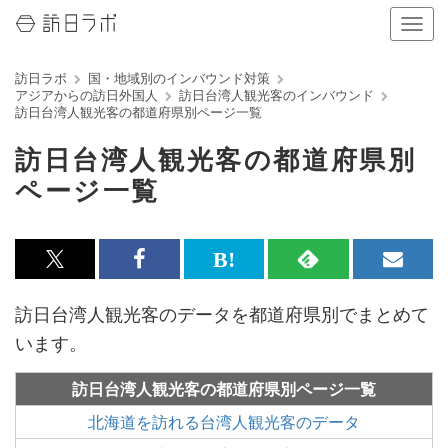
ナ
ビ
ゲ
訪日ラボ
国・地域別のインバウンド対策
ー
アジアからの訪日外国人
訪日台湾人観光客のインバウンド
シ
訪日台湾人観光客の都道府県別ページ一覧
ョ
ン
訪日台湾人観光客の都道府県別
の
ページ一覧
表
示
を
切
り
x<br>
Facebook<br>
は
RSS
メ
替
で
で
て
で
ル
え
訪日台湾人観光客のデータを都道府県別でまとめて
記
記
な
記
マ
る
います。
事
事
ブ
事
ガ
を
を
ッ
を
登
訪日台湾人観光客の都道府県別ページ一覧
シ
シ
ク
購
録
北海道を訪れる台湾人観光客のデータ
ェ
ェ
マ
読
す