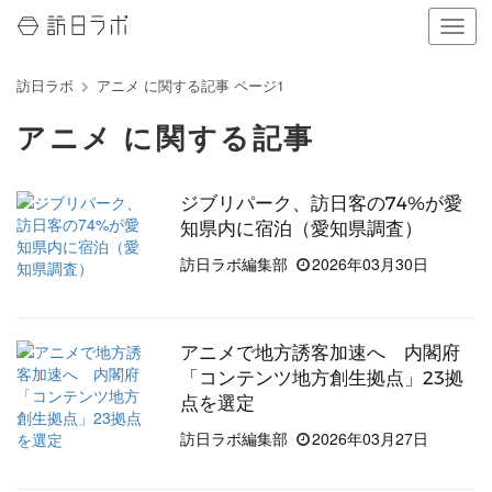
ナ
ビ
ゲ
訪日ラボ
アニメ に関する記事 ページ1
ー
シ
アニメ に関する記事
ョ
ン
の
ジブリパーク、訪日客の74%が愛
表
示
知県内に宿泊（愛知県調査）
を
訪日ラボ編集部
2026年03月30日
切
り
替
え
アニメで地方誘客加速へ 内閣府
る
「コンテンツ地方創生拠点」23拠
点を選定
訪日ラボ編集部
2026年03月27日