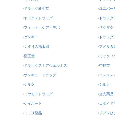
ドラッグ新生堂
ユニバー
ヤックスドラッグ
ドラッグ
フィット・ケア・デポ
ザグザグ
ゲンキー
ドラッグ
くすりの福太郎
アメリカ
薬王堂
ミックフ
ドラッグストアウェルネス
杏林堂
サンキュードラッグ
コスメテ
シルク
シルク
ミヤモトドラッグ
金光薬品
ケイポート
ゴダイド
ミドリ薬品
ププレひ