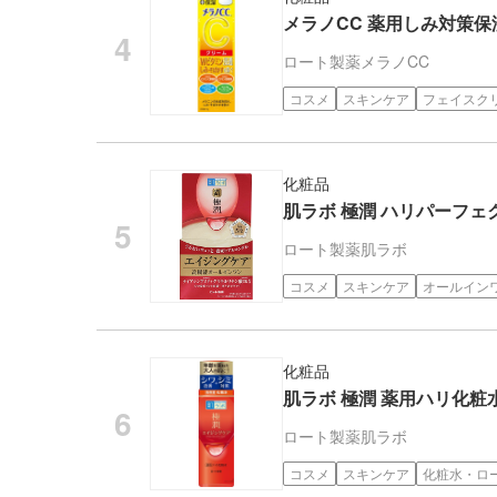
メラノCC 薬用しみ対策保湿
ロート製薬
メラノCC
コスメ
スキンケア
フェイスク
化粧品
肌ラボ 極潤 ハリパーフェク
ロート製薬
肌ラボ
コスメ
スキンケア
オールイン
化粧品
肌ラボ 極潤 薬用ハリ化粧水 
ロート製薬
肌ラボ
コスメ
スキンケア
化粧水・ロ