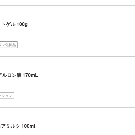
ゲル 100g
ワン化粧品
ルロン液 170mL
ーション
ミルク 100ml