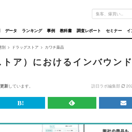
キ
ー
ワ
ー
ド
別
データ
ランキング
事例
教科書
調査レポート
セミナー
イ
検
索
態別
ドラッグストア
カワチ薬品
ストア）におけるインバウン
更新
しています。
訪日ラボ編集部
20
br>
は
RSS
メ
て
で
ル
な
記
マ