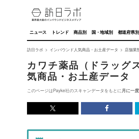
ニュース
トレンド
商品別
国・地域別
都道府県
訪日ラボ
インバウンド人気商品・お土産データ
店舗業
カワチ薬品（ドラッグ
気商品・お土産データ
このページはPayke社のスキャンデータをもとに
月に一度
x<br>
Facebook<
で
で
記
記