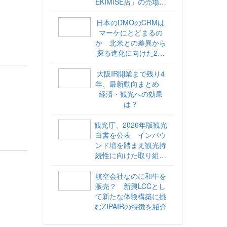
EKIMISE店」の売場づ
くりをレポート
日本のDMOのCRMは
マーケにとどまるの
か 北米との差異から
探る進化に向けた2ス
テップ【ココが違う！
海外DMOのリアル
大阪IR開業まで残り4
vol.6】
年、最新動向まとめ
経済・観光への効果
は？
観光庁、2026年版観光
白書を公表 インバウ
ンド増を踏まえ観光持
続性に向けた取り組み
や旅客税の使途を明記
航空会社なのに和牛を
販売？ 新興LCCとし
て新たな体験構築に挑
むZIPAIRの特徴を紹介