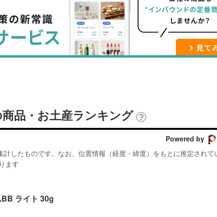
ブ
事
ガ
ッ
を
登
ク
購
録
マ
読
す
ー
す
る
ク
る
に
追
の商品・お土産ランキング
加
Powered by
が集計したものです。なお、位置情報（経度・緯度）をもとに推定されて
ります
B ライト 30g