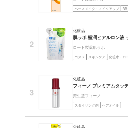
ベースメイク・メイクアップ
B
化粧品
肌ラボ 極潤ヒアルロン液 ラ
ロート製薬
肌ラボ
コスメ
スキンケア
化粧水・ロ
化粧品
フィーノ プレミアムタッチ
資生堂
フィーノ
スタイリング剤
ヘアオイル
化粧品