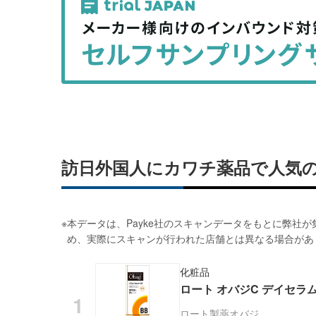
事
事
を
を
シ
シ
ェ
ェ
ア
ア
す
す
る
る
訪日外国人にカワチ薬品で人気
※
本データは、Payke社のスキャンデータをもとに弊社
め、実際にスキャンが行われた店舗とは異なる場合があ
化粧品
ロート オバジC デイセラムB
ロート製薬
オバジ