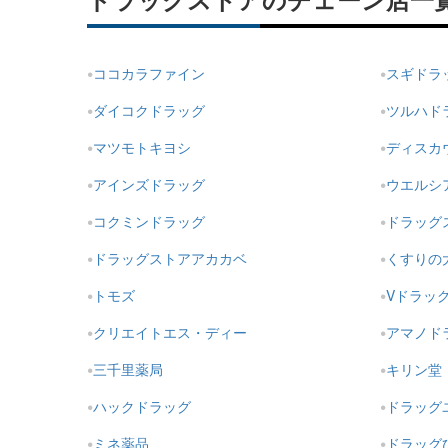
ドラッグストアのチェーン店一
ココカラファイン
スギドラ
ダイコクドラッグ
ツルハド
マツモトキヨシ
ディスカ
アインズドラッグ
ウエルシ
コクミンドラッグ
ドラッグ
ドラッグストアアカカベ
くすりの
トモズ
Vドラッ
クリエイトエス・ディー
アマノド
三千里薬局
キリン堂
ハックドラッグ
ドラッグ
ミネ薬品
ドラッグ