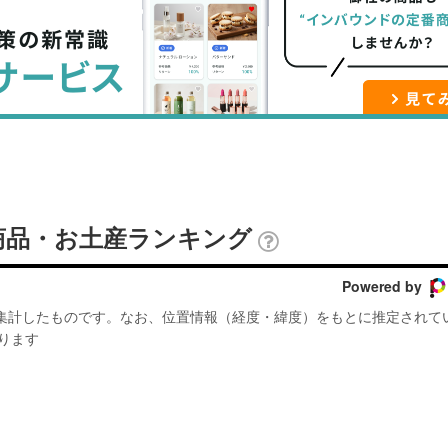
ブ
事
ガ
ッ
を
登
ク
購
録
マ
読
す
ー
す
る
ク
る
に
追
商品・お土産ランキング
加
Powered by
が集計したものです。なお、位置情報（経度・緯度）をもとに推定されて
ります