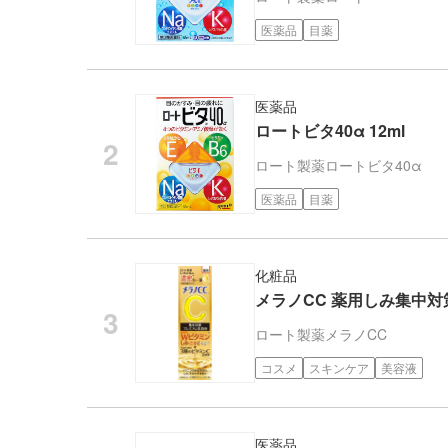
医薬品
目薬
医薬品
ロートビタ40α 12ml
ロート製薬
ロートビタ40α
医薬品
目薬
化粧品
メラノCC 薬用しみ集中対
ロート製薬
メラノCC
コスメ
スキンケア
美容液
医薬品