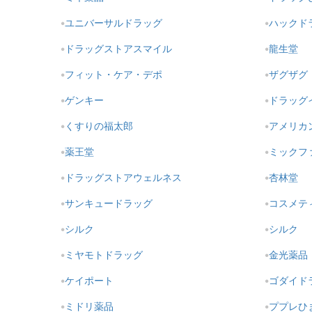
ユニバーサルドラッグ
ハックド
ドラッグストアスマイル
龍生堂
フィット・ケア・デポ
ザグザグ
ゲンキー
ドラッグ
くすりの福太郎
アメリカ
薬王堂
ミックフ
ドラッグストアウェルネス
杏林堂
サンキュードラッグ
コスメテ
シルク
シルク
ミヤモトドラッグ
金光薬品
ケイポート
ゴダイド
ミドリ薬品
ププレひ