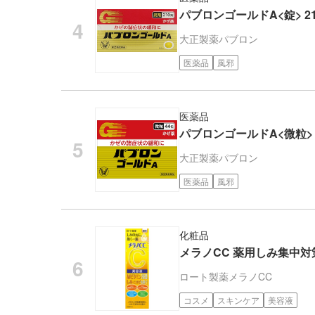
パブロンゴールドA<錠> 2
大正製薬
パブロン
医薬品
風邪
医薬品
パブロンゴールドA<微粒> 
大正製薬
パブロン
医薬品
風邪
化粧品
メラノCC 薬用しみ集中対策
ロート製薬
メラノCC
コスメ
スキンケア
美容液