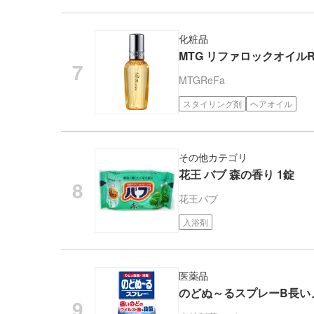
化粧品
MTG リファロックオイルR 
MTG
ReFa
スタイリング剤
ヘアオイル
その他カテゴリ
花王 バブ 森の香り 1錠
花王
バブ
入浴剤
医薬品
のどぬ～るスプレーB長いノ