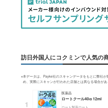
事
事
を
を
シ
シ
ェ
ェ
ア
ア
す
す
る
る
訪日外国人にコクミンで人気の
※
本データは、Payke社のスキャンデータをもとに弊社
め、実際にスキャンが行われた店舗とは異なる場合があ
医薬品
ロートクール40α 12ml
ロート製薬
ロート