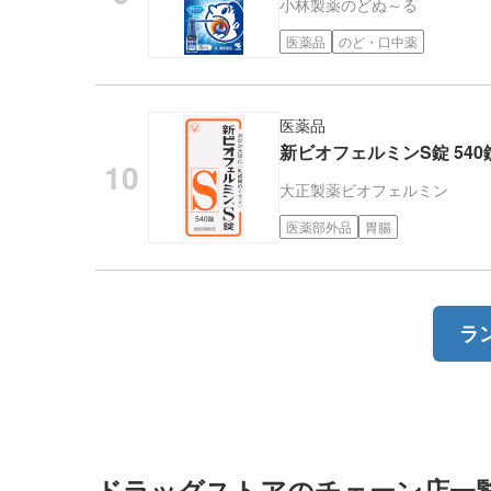
小林製薬
のどぬ～る
医薬品
のど・口中薬
医薬品
新ビオフェルミンS錠 540
大正製薬
ビオフェルミン
医薬部外品
胃腸
ラ