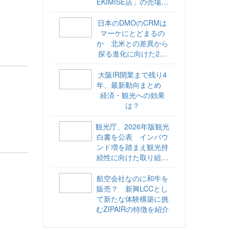
EKIMISE店」の売場づ
くりをレポート
日本のDMOのCRMは
マーケにとどまるの
か 北米との差異から
探る進化に向けた2ス
テップ【ココが違う！
海外DMOのリアル
大阪IR開業まで残り4
vol.6】
年、最新動向まとめ
経済・観光への効果
は？
観光庁、2026年版観光
白書を公表 インバウ
ンド増を踏まえ観光持
続性に向けた取り組み
や旅客税の使途を明記
航空会社なのに和牛を
販売？ 新興LCCとし
て新たな体験構築に挑
むZIPAIRの特徴を紹介