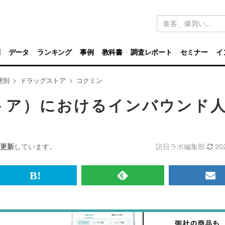
キ
ー
ワ
ー
ド
別
データ
ランキング
事例
教科書
調査レポート
セミナー
イ
検
索
態別
ドラッグストア
コクミン
トア）におけるインバウンド
更新
しています。
訪日ラボ編集部
20
br>
は
RSS
メ
て
で
ル
な
記
マ