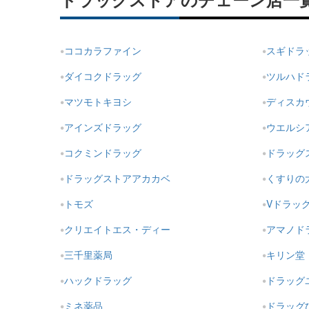
ドラッグストアのチェーン店一
ココカラファイン
スギドラ
ダイコクドラッグ
ツルハド
マツモトキヨシ
ディスカ
アインズドラッグ
ウエルシ
コクミンドラッグ
ドラッグ
ドラッグストアアカカベ
くすりの
トモズ
Vドラッ
クリエイトエス・ディー
アマノド
三千里薬局
キリン堂
ハックドラッグ
ドラッグ
ミネ薬品
ドラッグ