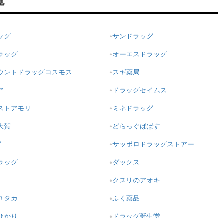
覧
ッグ
サンドラッグ
ラッグ
オーエスドラッグ
ウントドラッグコスモス
スギ薬局
ア
ドラッグセイムス
ストアモリ
ミネドラッグ
大賀
どらっぐぱぱす
グ
サッポロドラッグストアー
ラッグ
ダックス
クスリのアオキ
ユタカ
ふく薬品
ひかり
ドラッグ新生堂