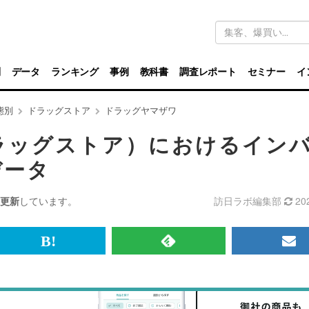
キ
ー
ワ
ー
ド
別
データ
ランキング
事例
教科書
調査レポート
セミナー
イ
検
索
態別
ドラッグストア
ドラッグヤマザワ
ラッグストア）におけるイン
データ
更新
しています。
訪日ラボ編集部
20
br>
は
RSS
メ
て
で
ル
な
記
マ