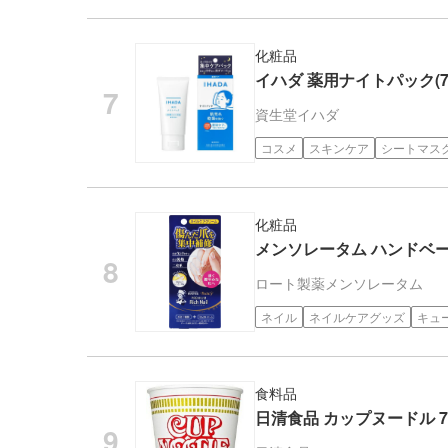
化粧品
イハダ 薬用ナイトパック(70
資生堂
イハダ
コスメ
スキンケア
シートマス
化粧品
メンソレータム ハンドベー
ロート製薬
メンソレータム
ネイル
ネイルケアグッズ
キュ
食料品
日清食品 カップヌードル 7