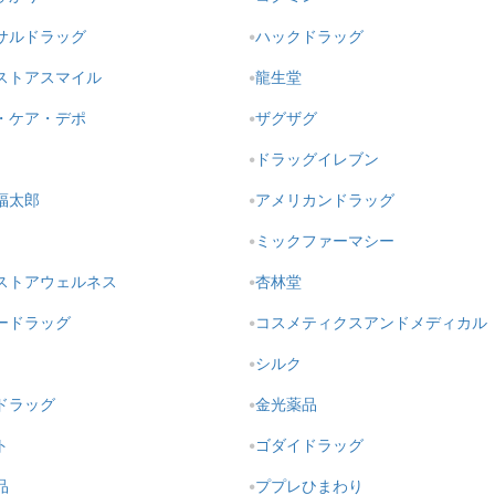
サルドラッグ
ハックドラッグ
ストアスマイル
龍生堂
・ケア・デポ
ザグザグ
ドラッグイレブン
福太郎
アメリカンドラッグ
ミックファーマシー
ストアウェルネス
杏林堂
ードラッグ
コスメティクスアンドメディカル
シルク
ドラッグ
金光薬品
ト
ゴダイドラッグ
品
ププレひまわり