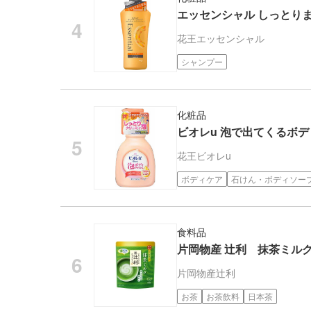
エッセンシャル しっとりまと
花王
エッセンシャル
シャンプー
化粧品
ビオレu 泡で出てくるボディ
花王
ビオレu
ボディケア
石けん・ボディソー
食料品
片岡物産 辻利 抹茶ミル
片岡物産
辻利
お茶
お茶飲料
日本茶