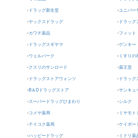
ドラッグ新生堂
ユニバー
ヤックスドラッグ
ドラッグ
カワチ薬品
フィット
ドラッグスギヤマ
ゲンキー
ウェルパーク
くすりの
クスリのサンロード
薬王堂
ドラッグストアウォンツ
ドラッグ
B＆Dドラッグストア
サンキュ
スーパードラッグひまわり
シルク
コメヤ薬局
ミヤモト
テイコク薬局
ケイポー
ハッピードラッグ
ミドリ薬