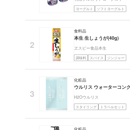
ヨーグルト
ソフトヨーグルト
食料品
本生 生しょうが(40g)
ヱスビー食品
本生
調味料
スパイス
ジンジャー
化粧品
ウルリス ウォーターコン
H2O
ウルリス
スタイリング
トラベルセット
化粧品