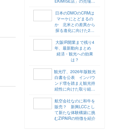
EKIMISE店」の売場づ
くりをレポート
日本のDMOのCRMは
マーケにとどまるの
か 北米との差異から
探る進化に向けた2ス
テップ【ココが違う！
海外DMOのリアル
大阪IR開業まで残り4
vol.6】
年、最新動向まとめ
経済・観光への効果
は？
観光庁、2026年版観光
白書を公表 インバウ
ンド増を踏まえ観光持
続性に向けた取り組み
や旅客税の使途を明記
航空会社なのに和牛を
販売？ 新興LCCとし
て新たな体験構築に挑
むZIPAIRの特徴を紹介