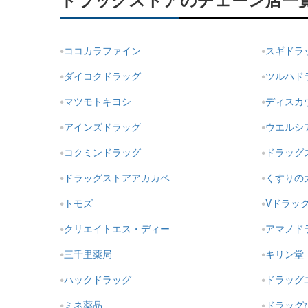
ドラッグストアのチェーン店一
ココカラファイン
スギドラ
ダイコクドラッグ
ツルハド
マツモトキヨシ
ディスカ
アインズドラッグ
ウエルシ
コクミンドラッグ
ドラッグ
ドラッグストアアカカベ
くすりの
トモズ
Vドラッ
クリエイトエス・ディー
アマノド
三千里薬局
キリン堂
ハックドラッグ
ドラッグ
ミネ薬品
ドラッグ