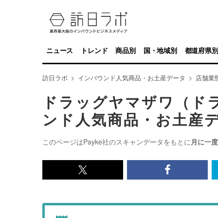
ニュース
トレンド
商品別
国・地域別
都道府県
訪日ラボ
インバウンド人気商品・お土産データ
店舗業
ドラッグヤマザワ（ド
ンド人気商品・お土産
このページはPayke社のスキャンデータをもとに
月に一度
x<br>
Facebook<
で
で
記
記