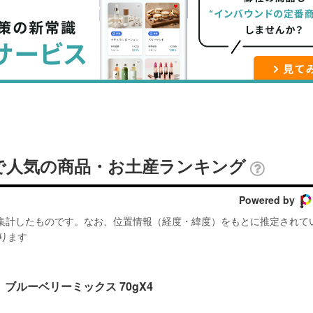
ブ
事
ガ
ッ
を
登
ク
購
録
マ
読
す
ー
す
る
ク
る
に
追
で人気の商品・お土産ランキング
加
Powered by
が集計したものです。なお、位置情報（経度・緯度）をもとに推定されて
ります
ブルーベリーミックス 70gX4