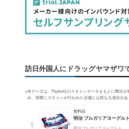
事
事
を
を
シ
シ
ェ
ェ
ア
ア
す
す
る
る
訪日外国人にドラッグヤマザワ
※
本データは、Payke社のスキャンデータをもとに弊社
め、実際にスキャンが行われた店舗とは異なる場合があ
食料品
明治 ブルガリアヨーグルト 
明治
ブルガリアヨーグルト