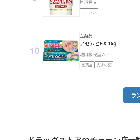
日清食品
ラーメン
医薬品
アセムヒEX 15g
池田模範堂
ムヒ
医薬品
皮膚の薬
ラ