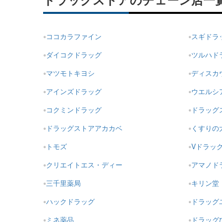
ドラッグストアのチェーン店一
ココカラファイン
スギドラ
ダイコクドラッグ
ツルハド
マツモトキヨシ
ディスカ
アインズドラッグ
ウエルシ
コクミンドラッグ
ドラッグ
ドラッグストアアカカベ
くすりの
トモズ
Vドラッ
クリエイトエス・ディー
アマノド
三千里薬局
キリン堂
ハックドラッグ
ドラッグ
ミネ薬品
ドラッグ