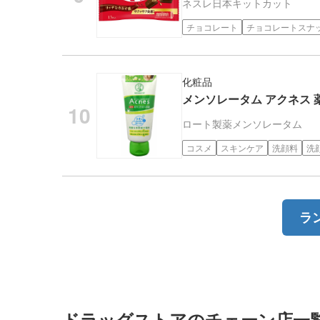
ネスレ日本
キットカット
チョコレート
チョコレートスナ
化粧品
メンソレータム アクネス 
ロート製薬
メンソレータム
コスメ
スキンケア
洗顔料
洗
ラ