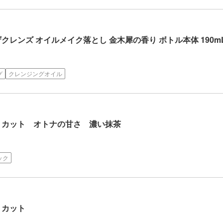
レ ザクレンズ オイルメイク落とし 金木犀の香り ボトル本体 190m
グ
クレンジングオイル
トカット オトナの甘さ 濃い抹茶
ック
トカット