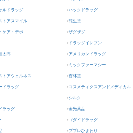
サルドラッグ
ハックドラッグ
ストアスマイル
龍生堂
・ケア・デポ
ザグザグ
ドラッグイレブン
福太郎
アメリカンドラッグ
ミックファーマシー
ストアウェルネス
杏林堂
ードラッグ
コスメティクスアンドメディカル
シルク
ドラッグ
金光薬品
ト
ゴダイドラッグ
品
ププレひまわり