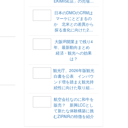
EKIMISE店」の売場づ
くりをレポート
日本のDMOのCRMは
マーケにとどまるの
か 北米との差異から
探る進化に向けた2ス
テップ【ココが違う！
海外DMOのリアル
大阪IR開業まで残り4
vol.6】
年、最新動向まとめ
経済・観光への効果
は？
観光庁、2026年版観光
白書を公表 インバウ
ンド増を踏まえ観光持
続性に向けた取り組み
や旅客税の使途を明記
航空会社なのに和牛を
販売？ 新興LCCとし
て新たな体験構築に挑
むZIPAIRの特徴を紹介