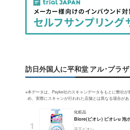
事
事
を
を
シ
シ
ェ
ェ
ア
ア
す
す
る
る
訪日外国人に平和堂 アル･プラ
※
本データは、Payke社のスキャンデータをもとに弊社
め、実際にスキャンが行われた店舗とは異なる場合があ
化粧品
Biore(ビオレ) ビオレu 
花王
ビオレ