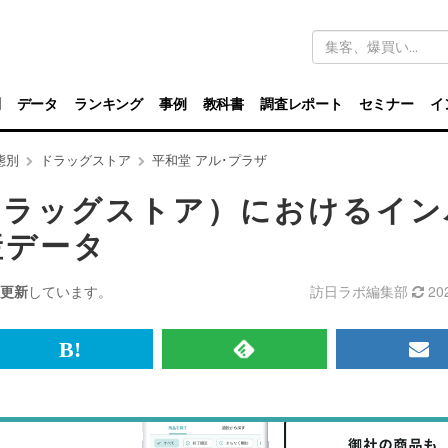
キ
ー
ワ
ー
ド
別
データ
ランキング
事例
教科書
調査レポート
セミナー
イ
検
索
態別
ドラッグストア
平和堂 アル･プラザ
ドラッグストア）におけるイン
産データ
更新
しています。
訪日ラボ編集部
20
br>
は
RSS
メ
て
で
ル
な
記
マ