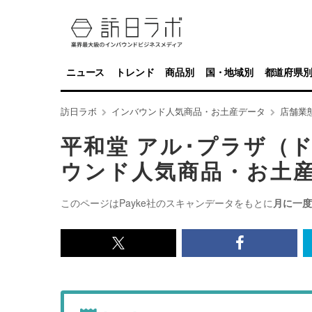
ニュース
トレンド
商品別
国・地域別
都道府県
訪日ラボ
インバウンド人気商品・お土産データ
店舗業
平和堂 アル･プラザ（
ウンド人気商品・お土
このページはPayke社のスキャンデータをもとに
月に一度
x<br>
Facebook<
で
で
記
記