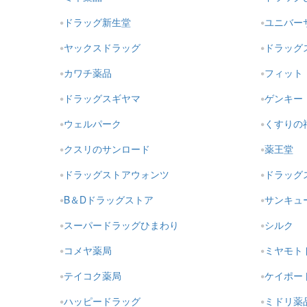
ドラッグ新生堂
ユニバー
ヤックスドラッグ
ドラッグ
カワチ薬品
フィット
ドラッグスギヤマ
ゲンキー
ウェルパーク
くすりの
クスリのサンロード
薬王堂
ドラッグストアウォンツ
ドラッグ
B＆Dドラッグストア
サンキュ
スーパードラッグひまわり
シルク
コメヤ薬局
ミヤモト
テイコク薬局
ケイポー
ハッピードラッグ
ミドリ薬