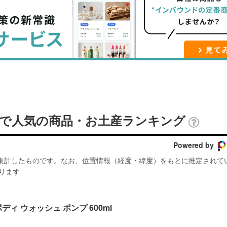
ブ
事
ガ
ッ
を
登
ク
購
録
マ
読
す
ー
す
る
ク
る
に
追
ザで人気の商品・お土産ランキング
加
Powered by
が集計したものです。なお、位置情報（経度・緯度）をもとに推定されて
ります
泡ボディ ウォッシュ ポンプ 600ml