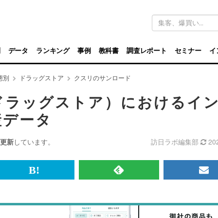
キ
ー
ワ
ー
ド
別
データ
ランキング
事例
教科書
調査レポート
セミナー
イ
検
索
態別
ドラッグストア
クスリのサンロード
ドラッグストア）におけるイ
産データ
更新
しています。
訪日ラボ編集部
20
br>
は
RSS
メ
て
で
ル
な
記
マ