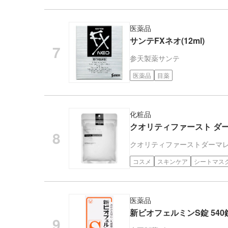
医薬品
サンテFXネオ(12ml)
参天製薬
サンテ
医薬品
目薬
化粧品
クオリティファースト ダーマ
クオリティファースト
ダーマ
コスメ
スキンケア
シートマス
医薬品
新ビオフェルミンS錠 540