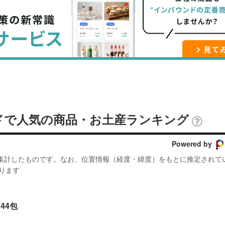
ブ
事
ガ
ッ
を
登
ク
購
録
マ
読
す
ー
す
る
ク
る
に
追
ドで人気の商品・お土産ランキング
加
Powered by
が集計したものです。なお、位置情報（経度・緯度）をもとに推定されて
ります
44包