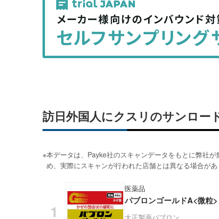
事
事
を
を
シ
シ
ェ
ェ
ア
ア
す
す
る
る
訪日外国人にクスリのサンロー
※
本データは、Payke社のスキャンデータをもとに弊社
め、実際にスキャンが行われた店舗とは異なる場合があ
医薬品
パブロンゴールドA<微粒> 
大正製薬
パブロン