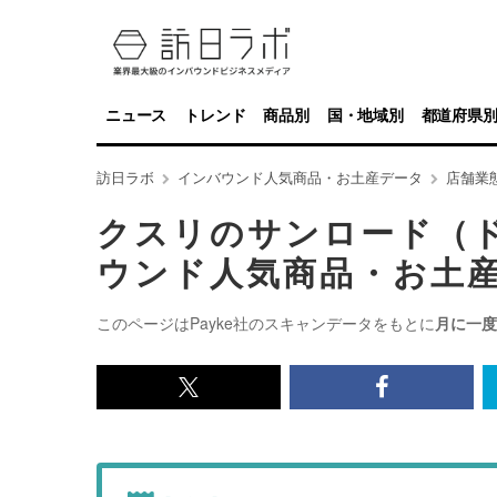
ニュース
トレンド
商品別
国・地域別
都道府県
訪日ラボ
インバウンド人気商品・お土産データ
店舗業
クスリのサンロード（
ウンド人気商品・お土
このページはPayke社のスキャンデータをもとに
月に一度
x<br>
Facebook<
で
で
記
記