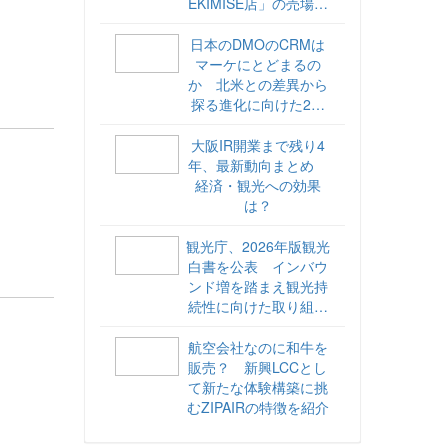
EKIMISE店」の売場づ
くりをレポート
日本のDMOのCRMは
マーケにとどまるの
か 北米との差異から
探る進化に向けた2ス
テップ【ココが違う！
海外DMOのリアル
大阪IR開業まで残り4
vol.6】
年、最新動向まとめ
経済・観光への効果
は？
観光庁、2026年版観光
白書を公表 インバウ
ンド増を踏まえ観光持
続性に向けた取り組み
や旅客税の使途を明記
航空会社なのに和牛を
販売？ 新興LCCとし
て新たな体験構築に挑
むZIPAIRの特徴を紹介