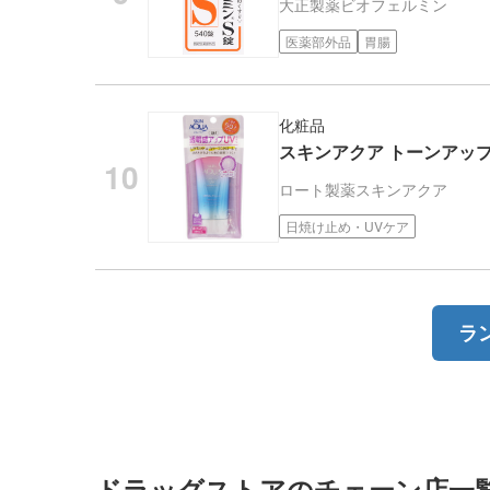
大正製薬
ビオフェルミン
医薬部外品
胃腸
化粧品
スキンアクア トーンアップ
ロート製薬
スキンアクア
日焼け止め・UVケア
ラ