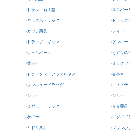
ドラッグ新生堂
ユニバー
ヤックスドラッグ
ドラッグ
カワチ薬品
フィット
ドラッグスギヤマ
ゲンキー
ウェルパーク
くすりの
薬王堂
ミックフ
ドラッグストアウェルネス
杏林堂
サンキュードラッグ
コスメテ
シルク
シルク
ミヤモトドラッグ
金光薬品
ケイポート
ゴダイド
ミドリ薬品
ププレひ