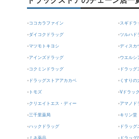
ドラッグストアのチェーン店一
ココカラファイン
スギドラ
ダイコクドラッグ
ツルハド
マツモトキヨシ
ディスカ
アインズドラッグ
ウエルシ
コクミンドラッグ
ドラッグ
ドラッグストアアカカベ
くすりの
トモズ
Vドラッ
クリエイトエス・ディー
アマノド
三千里薬局
キリン堂
ハックドラッグ
ドラッグ
ミネ薬品
ドラッグ