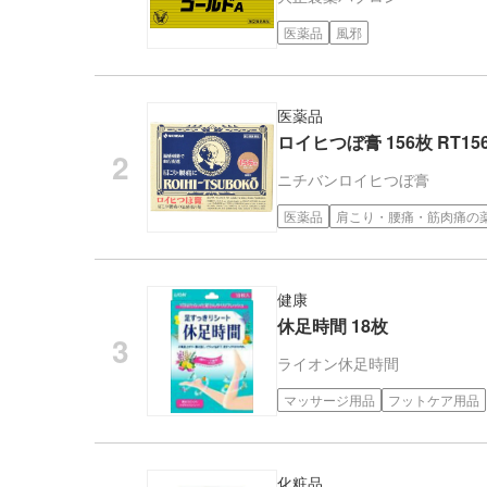
医薬品
風邪
医薬品
ロイヒつぼ膏 156枚 RT15
ニチバン
ロイヒつぼ膏
医薬品
肩こり・腰痛・筋肉痛の
健康
休足時間 18枚
ライオン
休足時間
マッサージ用品
フットケア用品
化粧品