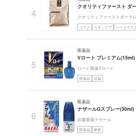
クオリティファースト ダーマ
クオリティファースト
ダーマ
コスメ
スキンケア
シートマス
医薬品
Vロート プレミアム(15ml)
ロート製薬
Vロート
医薬品
目薬
医薬品
ナザールGスプレー(30ml)
佐藤製薬
ナザール
医薬品
鼻炎